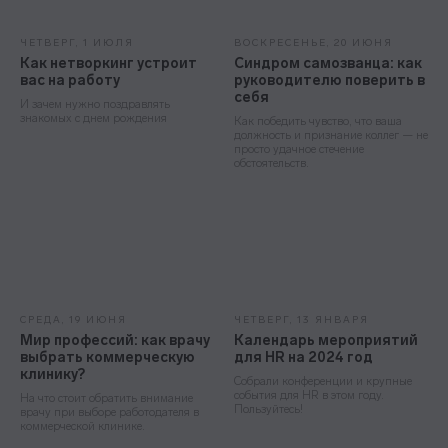
ЧЕТВЕРГ, 1 ИЮЛЯ
ВОСКРЕСЕНЬЕ, 20 ИЮНЯ
Как нетворкинг устроит
Синдром самозванца: как
вас на работу
руководителю поверить в
себя
И зачем нужно поздравлять
знакомых с днем рождения
Как победить чувство, что ваша
должность и признание коллег — не
просто удачное стечение
обстоятельств.
СРЕДА, 19 ИЮНЯ
ЧЕТВЕРГ, 13 ЯНВАРЯ
Мир профессий: как врачу
Календарь мероприятий
выбрать коммерческую
для HR на 2024 год
клинику?
Собрали конференции и крупные
события для HR в этом году.
На что стоит обратить внимание
Пользуйтесь!
врачу при выборе работодателя в
коммерческой клинике.