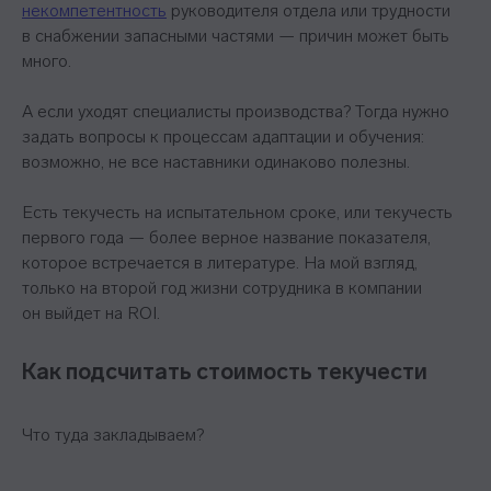
некомпетентность
руководителя отдела или трудности
в снабжении запасными частями — причин может быть
много.
Ⓒ 2026 Онлайн-школа topcareer Помогаем
добиться высокой зарплаты вне IT
А если уходят специалисты производства? Тогда нужно
задать вопросы к процессам адаптации и обучения:
возможно, не все наставники одинаково полезны.
Есть текучесть на испытательном сроке, или текучесть
Проект реализуется при грантовой
первого года — более верное название показателя,
поддержке Фонда «Сколково»
которое встречается в литературе. На мой взгляд,
только на второй год жизни сотрудника в компании
он выйдет на ROI.
Эйчары обращают внимание
Как подсчитать стоимость текучести
на почту соискателя. У вас
красивая или fgh12j332jb?
Что туда закладываем?
Подпишитесь на нашу рассылку.
Расскажем, как быстрее дорасти