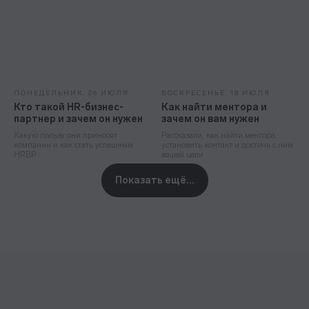
ПОНЕДЕЛЬНИК, 26 ИЮЛЯ
ВОСКРЕСЕНЬЕ, 18 ИЮЛЯ
Кто такой HR-бизнес-
Как найти ментора и
партнер и зачем он нужен
зачем он вам нужен
Какую пользу они приносят
Рассказали, как найти ментора,
компании и как стать успешным
установить контакт и достичь с ним
HRBP
вашей цели
Показать ещё...