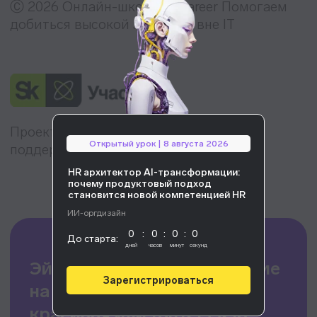
Открытый урок | 8 августа 2026
HR архитектор AI-трансформации:
почему продуктовый подход
становится новой компетенцией HR
ИИ-оргдизайн
0
:
0
:
0
:
0
До старта:
дней
часов
минут
секунд
Зарегистрироваться