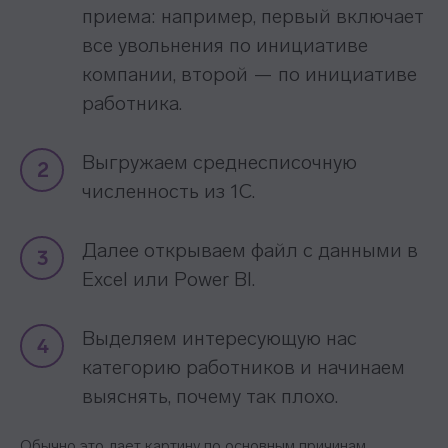
приема: например, первый включает
Контакты
все увольнения по инициативе
компании, второй — по инициативе
+7 495 369 56 15
работника.
sales@top-career.ru
Реквизиты:
ООО «ТОП-карьера»
Выгружаем среднесписочную
2
ИНН 7714459360
численность из 1С.
КПП 771401001
Далее открываем файл с данными в
Компаниям
3
Excel или Power BI.
Корпоративное обучение
Рекрутмент для команд
Выделяем интересующую нас
4
Командная лицензия
категорию работников и начинаем
выяснять, почему так плохо.
Студентам
Обычно это дает картину по основным причинам
Программы обучения