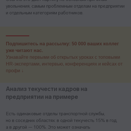
увольнения, самым проблемным отделам на предприятии
Условия кредитования
и отдельным категориям работников.
Договор оферты
Политика конфиденциальности
Сведения об образовательной организации
Подпишитесь на рассылку: 50 000 ваших коллег
Важное
уже читают нас.
Узнавайте первыми об открытых уроках с топовыми
Блог
HR-экспертами, интервью, конференциях и кейсах от
профи ↓
Стать партнёром
Стать преподавателем
Стать автором блога
Анализ текучести кадров на
Миссия и ценности
предприятии на примере
Реферальная программа
Есть одинаковые отделы транспортной службы,
но в соседних областях: в одной текучесть 15% в год,
а в другой — 100%. Это может означать