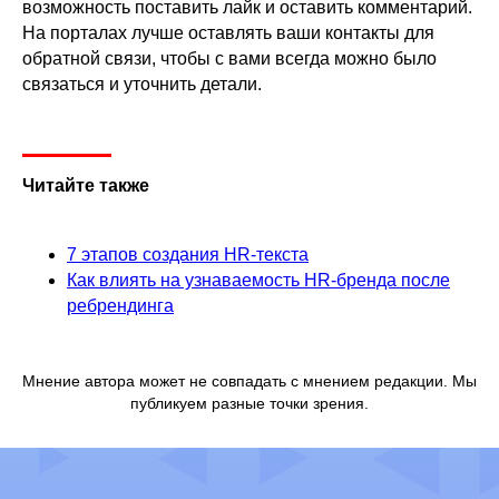
Контакты
возможность поставить лайк и оставить комментарий.
На порталах лучше оставлять ваши контакты для
+7 495 369 56 15
обратной связи, чтобы с вами всегда можно было
sales@top-career.ru
связаться и уточнить детали.
Реквизиты:
ООО «ТОП-карьера»
ИНН 7714459360
КПП 771401001
Читайте также
Компаниям
7 этапов создания HR-текста
Как влиять на узнаваемость HR-бренда после
Корпоративное обучение
ребрендинга
Рекрутмент для команд
Командная лицензия
Мнение автора может не совпадать с мнением редакции. Мы
публикуем разные точки зрения.
Студентам
Программы обучения
Условия кредитования