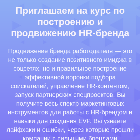
Договор оферты
Приглашаем на курс по
Политика конфиденциальности
построению и
Сведения об образовательной организации
продвижению HR-бренда
Важное
Продвижение бренда работодателя — это
Блог
не только создание позитивного имиджа в
Стать партнёром
соцсетях, но и правильное построение
Стать преподавателем
эффективной воронки подбора
Стать автором блога
соискателей, управление HR-контентом,
Миссия и ценности
запуск партнерских спецпроектов. Вы
Реферальная программа
получите весь спектр маркетинговых
инструментов для работы с HR-брендом и
навыки для создания EVP. Вы узнаете
лайфхаки и ошибки, через которые прошли
компании с сильными брендами