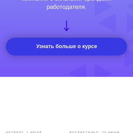
работодателя.
Ⓒ 2026 Онлайн-школа topcareer Помогаем
добиться высокой зарплаты вне IT
Узнать больше о курсе
Проект реализуется при грантовой
поддержке Фонда «Сколково»
Эйчары обращают внимание
на почту соискателя. У вас
красивая или fgh12j332jb?
Подпишитесь на нашу рассылку.
Расскажем, как быстрее дорасти
до зарплаты и должности мечты
ЧЕТВЕРГ, 1 ИЮЛЯ
ВОСКРЕСЕНЬЕ, 20 ИЮНЯ