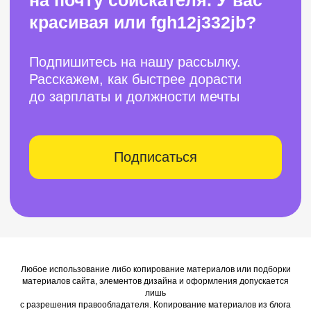
Открытый урок | 8 августа 2026
HR архитектор AI-трансформации:
почему продуктовый подход
становится новой компетенцией HR
ИИ-оргдизайн
00
:
05
:
15
:
29
Любое использование либо копирование материалов или подборки
До старта:
дней
часов
минут
секунд
материалов сайта, элементов дизайна и оформления допускается
лишь
с разрешения правообладателя. Копирование материалов из блога