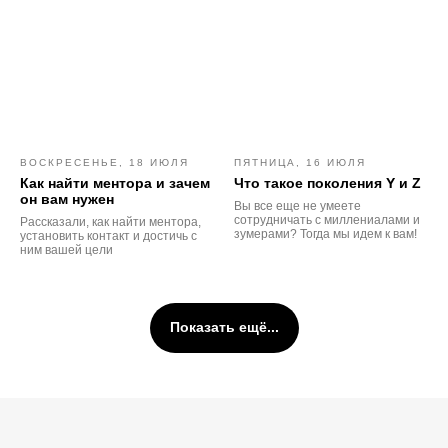
ВОСКРЕСЕНЬЕ, 18 ИЮЛЯ
ПЯТНИЦА, 16 ИЮЛЯ
Как найти ментора и зачем
Что такое поколения Y и Z
он вам нужен
Вы все еще не умеете
сотрудничать с миллениалами и
Рассказали, как найти ментора,
зумерами? Тогда мы идем к вам!
установить контакт и достичь с
ним вашей цели
Показать ещё...