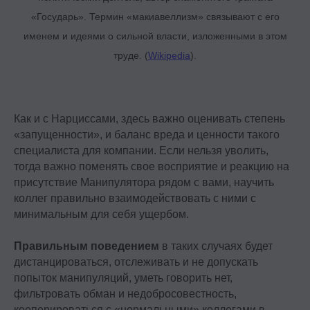
«Государь». Термин «макиавеллизм» связывают с его
именем и идеями о сильной власти, изложенными в этом
труде. (
Wikipedia
).
Контакты
+7 495 369 56 15
Как и с Нарциссами, здесь важно оценивать степень
sales@top-career.ru
«запущенности», и баланс вреда и ценности такого
специалиста для компании. Если нельзя уволить,
Реквизиты:
ООО «ТОП-карьера»
тогда важно поменять свое восприятие и реакцию на
ИНН 7714459360
присутствие Манипулятора рядом с вами, научить
КПП 771401001
коллег правильно взаимодействовать с ними с
минимальным для себя ущербом.
Компаниям
Правильным поведением
в таких случаях будет
Корпоративное обучение
дистанцироваться, отслеживать и не допускать
Рекрутмент для команд
попыток манипуляций, уметь говорить нет,
фильтровать обман и недобросовестность,
Командная лицензия
кооперироваться с «нормальными» коллегами в