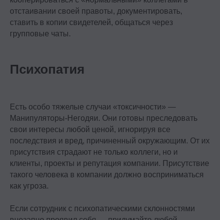
отстаивании своей правоты, документировать,
Студентам
ставить в копии свидетелей, общаться через
групповые чаты.
Программы обучения
Условия кредитования
Психопатия
Договор оферты
Политика конфиденциальности
Сведения об образовательной организации
Есть особо тяжелые случаи «токсичности» —
Манипуляторы-Негодяи. Они готовы преследовать
Важное
свои интересы любой ценой, игнорируя все
последствия и вред, причиненный окружающим. От их
Блог
присутствия страдают не только коллеги, но и
Стать партнёром
клиенты, проекты и репутация компании. Присутствие
Стать преподавателем
такого человека в компании должно восприниматься
как угроза.
Стать автором блога
Миссия и ценности
Если сотрудник с психопатическими склонностями
Реферальная программа
внезапно проявил себя — придумайте любой