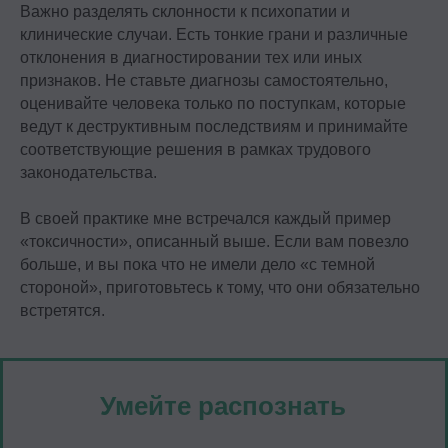
Важно разделять склонности к психопатии и
красивая или fgh12j332jb?
клинические случаи. Есть тонкие грани и различные
Подпишитесь на нашу рассылку.
отклонения в диагностировании тех или иных
Расскажем, как быстрее дорасти
признаков. Не ставьте диагнозы самостоятельно,
до зарплаты и должности мечты
оценивайте человека только по поступкам, которые
ведут к деструктивным последствиям и принимайте
соответствующие решения в рамках трудового
Подписаться
законодательства.
В своей практике мне встречался каждый пример
«токсичности», описанный выше. Если вам повезло
больше, и вы пока что не имели дело «с темной
стороной», приготовьтесь к тому, что они обязательно
встретятся.
Умейте распознать