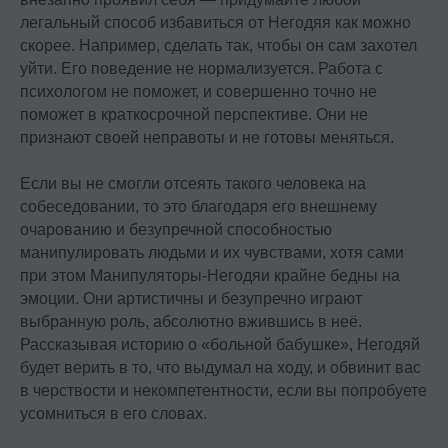
легальный способ избавиться от Негодяя как можно
скорее. Например, сделать так, чтобы он сам захотел
уйти. Его поведение не нормализуется. Работа с
психологом не поможет, и совершенно точно не
поможет в краткосрочной перспективе. Они не
признают своей неправоты и не готовы меняться.
Ⓒ 2026 Онлайн-школа topcareer Помогаем
добиться высокой зарплаты вне IT
Если вы не смогли отсеять такого человека на
собеседовании, то это благодаря его внешнему
очарованию и безупречной способностью
манипулировать людьми и их чувствами, хотя сами
при этом Манипуляторы-Негодяи крайне бедны на
Проект реализуется при грантовой
поддержке Фонда «Сколково»
эмоции. Они артистичны и безупречно играют
выбранную роль, абсолютно вжившись в неё.
Рассказывая историю о «больной бабушке», Негодяй
будет верить в то, что выдумал на ходу, и обвинит вас
в черствости и некомпетентности, если вы попробуете
усомниться в его словах.
Эйчары обращают внимание
на почту соискателя. У вас