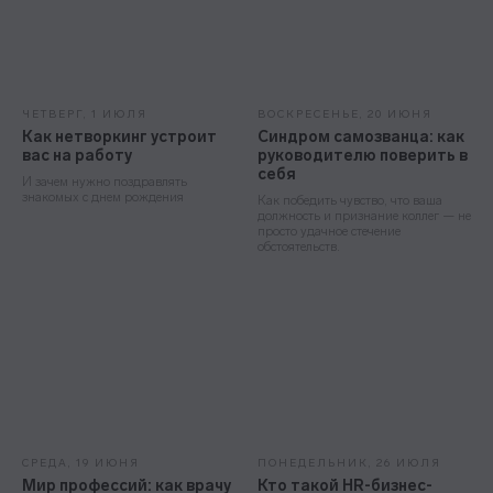
Эйчары обращают внимание
на почту соискателя. У вас
ЧЕТВЕРГ, 1 ИЮЛЯ
ВОСКРЕСЕНЬЕ, 20 ИЮНЯ
красивая или fgh12j332jb?
Как нетворкинг устроит
Синдром самозванца: как
вас на работу
руководителю поверить в
себя
И зачем нужно поздравлять
Подпишитесь на нашу рассылку.
знакомых с днем рождения
Как победить чувство, что ваша
Расскажем, как быстрее дорасти
должность и признание коллег — не
до зарплаты и должности мечты
просто удачное стечение
обстоятельств.
Подписаться
СРЕДА, 19 ИЮНЯ
ПОНЕДЕЛЬНИК, 26 ИЮЛЯ
Мир профессий: как врачу
Кто такой HR-бизнес-