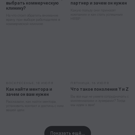
выбрать коммерческую
партнер и зачем он нужен
клинику?
Какую пользу они приносят
компании и как стать успешным
На что стоит обратить внимание
HRBP
врачу при выборе работодателя в
коммерческой клинике.
ВОСКРЕСЕНЬЕ, 18 ИЮЛЯ
ПЯТНИЦА, 16 ИЮЛЯ
Как найти ментора и
Что такое поколения Y и Z
зачем он вам нужен
Вы все еще не умеете сотрудничать с
миллениалами и зумерами? Тогда
Рассказали, как найти ментора,
мы идем к вам!
установить контакт и достичь с ним
вашей цели
Показать ещё...