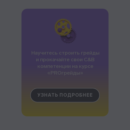
Корпоративное обучение
Рекрутмент для команд
Командная лицензия
Студентам
Научитесь строить грейды
Программы обучения
и прокачайте свои C&B
Условия кредитования
компетенции на курсе
«PROгрейды»
Договор оферты
Политика конфиденциальности
Сведения об образовательной организации
УЗНАТЬ ПОДРОБНЕЕ
Важное
Блог
Стать партнёром