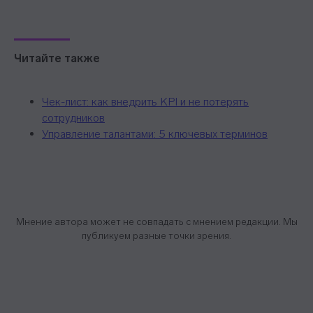
Стать преподавателем
Стать автором блога
Миссия и ценности
Читайте также
Реферальная программа
Чек-лист: как внедрить KPI и не потерять
сотрудников
Управление талантами: 5 ключевых терминов
Ⓒ 2026 Онлайн-школа topcareer Помогаем
добиться высокой зарплаты вне IT
Мнение автора может не совпадать с мнением редакции. Мы
публикуем разные точки зрения.
Проект реализуется при грантовой
поддержке Фонда «Сколково»