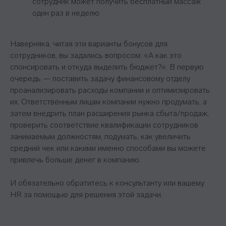
сотрудник может получить бесплатный массаж
один раз в неделю.
Наверняка, читая эти варианты бонусов для
сотрудников, вы задались вопросом: «А как это
спонсировать и откуда выделить бюджет?». В первую
очередь — поставить задачу финансовому отделу
проанализировать расходы компании и оптимизировать
их. Ответственным лицам компании нужно продумать, а
затем внедрить план расширения рынка сбыта/продаж,
Контакты
проверить соответствие квалификации сотрудников
занимаемым должностям, подумать, как увеличить
+7 495 369 56 15
средний чек или какими именно способами вы можете
sales@top-career.ru
привлечь больше денег в компанию.
Реквизиты:
ООО «ТОП-карьера»
И обязательно обратитесь к консультанту или вашему
ИНН 7714459360
КПП 771401001
HR за помощью для решения этой задачи.
Компаниям