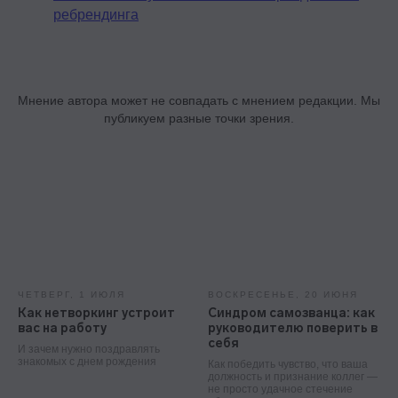
ребрендинга
Мнение автора может не совпадать с мнением редакции. Мы
публикуем разные точки зрения.
ЧЕТВЕРГ, 1 ИЮЛЯ
ВОСКРЕСЕНЬЕ, 20 ИЮНЯ
Как нетворкинг устроит
Синдром самозванца: как
вас на работу
руководителю поверить в
Контакты
себя
И зачем нужно поздравлять
знакомых с днем рождения
Как победить чувство, что ваша
+7 495 369 56 15
должность и признание коллег —
не просто удачное стечение
sales@top-career.ru