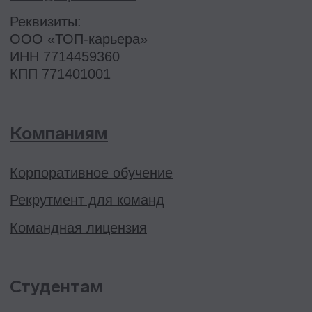
Проект реализуется при грантовой
поддержке Фонда «Сколково»
Эйчары обращают внимание
на почту соискателя. У вас
красивая или fgh12j332jb?
Подпишитесь на нашу рассылку.
Расскажем, как быстрее дорасти
до зарплаты и должности мечты
Подписаться