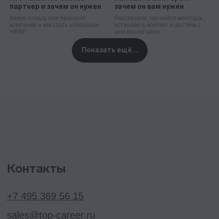
партнер и зачем он нужен
зачем он вам нужен
Какую пользу они приносят
Рассказали, как найти ментора,
компании и как стать успешным
установить контакт и достичь с
Важное
HRBP
ним вашей цели
Блог
Показать ещё...
Стать партнёром
Стать преподавателем
Стать автором блога
Миссия и ценности
Реферальная программа
Ⓒ 2026 Онлайн-школа topcareer Помогаем
добиться высокой зарплаты вне IT