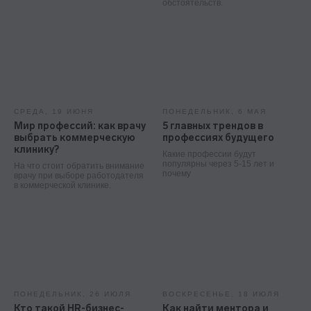
обстоятельств.
Реквизиты:
ООО «ТОП-карьера»
ИНН 7714459360
КПП 771401001
Компаниям
СРЕДА, 19 ИЮНЯ
ПОНЕДЕЛЬНИК, 6 МАЯ
Корпоративное обучение
Мир профессий: как врачу
5 главных трендов в
выбрать коммерческую
профессиях будущего
Рекрутмент для команд
клинику?
Какие профессии будут
Командная лицензия
популярны через 5-15 лет и
На что стоит обратить внимание
почему
врачу при выборе работодателя
в коммерческой клинике.
Студентам
Программы обучения
Условия кредитования
Договор оферты
Политика конфиденциальности
ПОНЕДЕЛЬНИК, 26 ИЮЛЯ
ВОСКРЕСЕНЬЕ, 18 ИЮЛЯ
Кто такой HR-бизнес-
Как найти ментора и
Сведения об образовательной организации