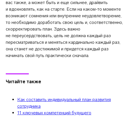
вас также, а может быть и еще сильнее, драйвить
Рекрутмент для команд
и вдохновлять, как на старте. Если на каком-то моменте
Командная лицензия
возникают сомнения или внутренние неудовлетворение,
то необходимо доработать свою цель и, соответственно,
скорректировать план. Здесь важно
Студентам
не переусердствовать, цель не должна каждый раз
пересматриваться и меняться кардинально каждый раз,
Программы обучения
она станет не достижимой и придется каждый раз
Условия кредитования
начинать свой путь практически сначала.
Договор оферты
Политика конфиденциальности
Сведения об образовательной организации
Читайте также
Важное
Как составить индивидуальный план развития
Блог
сотрудника
11 ключевых компетенций будущего
Стать партнёром
Стать преподавателем