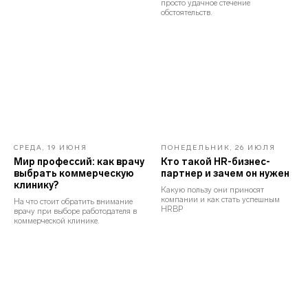
просто удачное стечение
обстоятельств.
Эйчары обращают внимание
на почту соискателя. У вас
красивая или fgh12j332jb?
Подпишитесь на нашу рассылку.
Расскажем, как быстрее дорасти
до зарплаты и должности мечты
СРЕДА, 19 ИЮНЯ
ПОНЕДЕЛЬНИК, 26 ИЮЛЯ
Подписаться
Мир профессий: как врачу
Кто такой HR-бизнес-
выбрать коммерческую
партнер и зачем он нужен
клинику?
Какую пользу они приносят
компании и как стать успешным
На что стоит обратить внимание
HRBP
врачу при выборе работодателя в
коммерческой клинике.