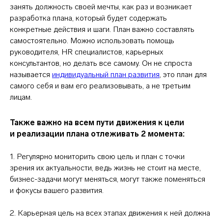
занять должность своей мечты, как раз и возникает
разработка плана, который будет содержать
конкретные действия и шаги. План важно составлять
самостоятельно. Можно использовать помощь
руководителя, HR специалистов, карьерных
консультантов, но делать все самому. Он не спроста
называется
индивидуальный план развития
, это план для
самого себя и вам его реализовывать, а не третьим
Контакты
лицам.
+7 495 369 56 15
Также важно на всем пути движения к цели
sales@top-career.ru
и реализации плана отлеживать 2 момента:
Реквизиты:
ООО «ТОП-карьера»
1. Регулярно мониторить свою цель и план с точки
ИНН 7714459360
зрения их актуальности, ведь жизнь не стоит на месте,
КПП 771401001
бизнес-задачи могут меняться, могут также поменяться
и фокусы вашего развития.
Компаниям
2. Карьерная цель на всех этапах движения к ней должна
Корпоративное обучение