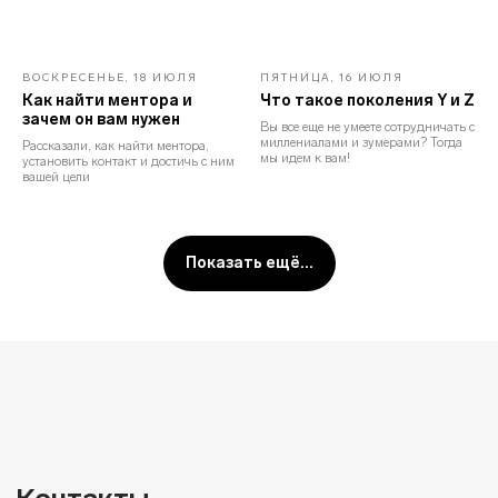
ВОСКРЕСЕНЬЕ, 18 ИЮЛЯ
ПЯТНИЦА, 16 ИЮЛЯ
Как найти ментора и
Что такое поколения Y и Z
зачем он вам нужен
Вы все еще не умеете сотрудничать с
миллениалами и зумерами? Тогда
Рассказали, как найти ментора,
мы идем к вам!
установить контакт и достичь с ним
вашей цели
Показать ещё...