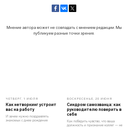
Стать автором блога
Миссия и ценности
Реферальная программа
Мнение автора может не совпадать с мнением редакции. Мы
публикуем разные точки зрения.
Ⓒ 2026 Онлайн-школа topcareer Помогаем
добиться высокой зарплаты вне IT
ЧЕТВЕРГ, 1 ИЮЛЯ
ВОСКРЕСЕНЬЕ, 20 ИЮНЯ
Проект реализуется при грантовой
Как нетворкинг устроит
Синдром самозванца: как
поддержке Фонда «Сколково»
вас на работу
руководителю поверить в
себя
И зачем нужно поздравлять
знакомых с днем рождения
Как победить чувство, что ваша
должность и признание коллег — не