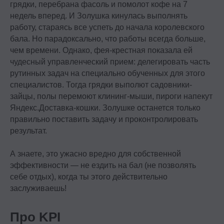
грядки, перебрана фасоль и помолот кофе на 7
+7 495 369 56 15
недель вперед. И Золушка кинулась выполнять
sales@top-career.ru
работу, стараясь все успеть до начала королевского
Реквизиты:
бала. Но парадоксально, что работы всегда больше,
ООО «ТОП-карьера»
чем времени. Однако, фея-крестная показала ей
ИНН 7714459360
КПП 771401001
чудесный управленческий прием: делегировать часть
рутинных задач на специально обученных для этого
специалистов. Тогда грядки выполют садовники-
Компаниям
зайцы, полы перемоют клининг-мыши, пироги напекут
Яндекс.Доставка-кошки. Золушке останется только
Корпоративное обучение
правильно поставить задачу и проконтролировать
Рекрутмент для команд
результат.
Командная лицензия
А знаете, это ужасно вредно для собственной
эффективности — не ездить на бал (не позволять
Студентам
себе отдых), когда ты этого действительно
заслуживаешь!
Программы обучения
Условия кредитования
Про KPI
Договор оферты