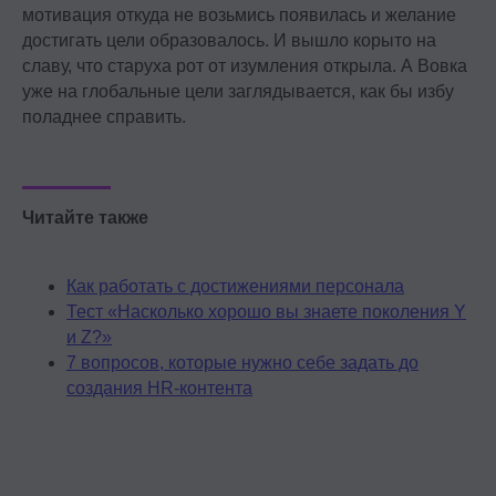
Ⓒ 2026 Онлайн-школа topcareer Помогаем
мотивация откуда не возьмись появилась и желание
добиться высокой зарплаты вне IT
достигать цели образовалось. И вышло корыто на
славу, что старуха рот от изумления открыла. А Вовка
уже на глобальные цели заглядывается, как бы избу
поладнее справить.
Проект реализуется при грантовой
поддержке Фонда «Сколково»
Читайте также
Как работать с достижениями персонала
Эйчары обращают внимание
Тест «Насколько хорошо вы знаете поколения Y
на почту соискателя. У вас
и Z?»
красивая или fgh12j332jb?
7 вопросов, которые нужно себе задать до
создания HR-контента
Подпишитесь на нашу рассылку.
Расскажем, как быстрее дорасти
до зарплаты и должности мечты