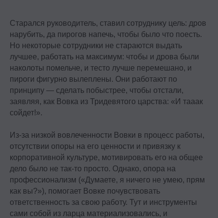
Политика конфиденциальности
Сведения об образовательной организации
Старался руководитель, ставил сотруднику цель: дров
нарубить, да пирогов напечь, чтобы было что поесть.
Но некоторые сотрудники не стараются выдать
Важное
лучшее, работать на максимум: чтобы и дрова были
наколоты помельче, и тесто лучше перемешано, и
Блог
пироги фигурно вылеплены. Они работают по
Стать партнёром
принципу — сделать побыстрее, чтобы отстали,
Стать преподавателем
заявляя, как Вовка из Тридевятого царства: «И тааак
Стать автором блога
сойдет!».
Миссия и ценности
Из-за низкой вовлеченности Вовки в процесс работы,
Реферальная программа
отсутствии опоры на его ценности и привязку к
корпоративной культуре, мотивировать его на общее
дело было не так-то просто. Однако, опора на
профессионализм («Думаете, я ничего не умею, прям
как вы?»), помогает Вовке почувствовать
ответственность за свою работу. Тут и инструменты
сами собой из ларца материализовались, и