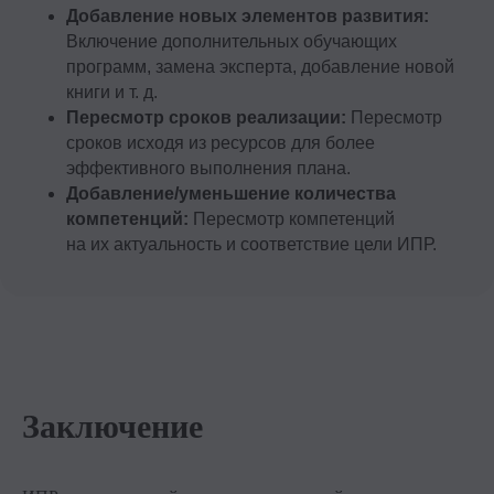
ООО «ТОП-карьера»
Добавление новых элементов развития:
ИНН 7714459360
Включение дополнительных обучающих
КПП 771401001
программ, замена эксперта, добавление новой
книги и т. д.
Компаниям
Пересмотр сроков реализации:
Пересмотр
сроков исходя из ресурсов для более
Корпоративное обучение
эффективного выполнения плана.
Рекрутмент для команд
Добавление/уменьшение количества
Командная лицензия
компетенций:
Пересмотр компетенций
на их актуальность и соответствие цели ИПР.
Студентам
Программы обучения
Условия кредитования
Договор оферты
Заключение
Политика конфиденциальности
Сведения об образовательной организации