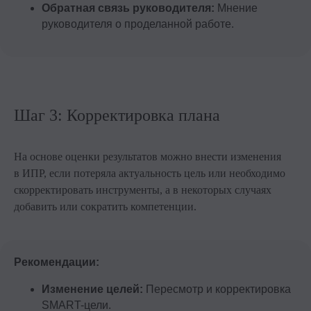
Обратная связь руководителя:
Мнение
руководителя о проделанной работе.
Шаг 3: Корректировка плана
На основе оценки результатов можно внести изменения
в ИПР, если потеряла актуальность цель или необходимо
скорректировать инструменты, а в некоторых случаях
добавить или сократить компетенции.
Контакты
Рекомендации:
+7 495 369 56 15
sales@top-career.ru
Изменение целей:
Пересмотр и корректировка
Реквизиты:
SMART-цели.