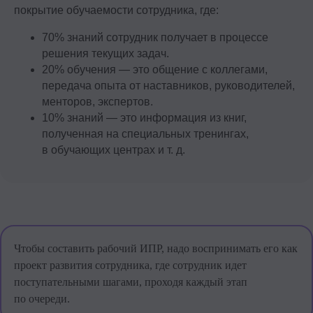
покрытие обучаемости сотрудника, где:
70% знаний сотрудник получает в процессе
решения текущих задач.
20% обучения — это общение с коллегами,
передача опыта от наставников, руководителей,
менторов, экспертов.
10% знаний — это информация из книг,
полученная на специальных тренингах,
Онлайн-курс Удержание
в обучающих центрах и т. д.
сотрудников
Узнайте, как сократить затраты
на рекрутинг, адаптацию и удержание
сотрудников
Чтобы составить рабочий ИПР, надо воспринимать его как
Хотите посмотреть, как устроен
проект развития сотрудника, где сотрудник идет
курс?
поступательными шагами, проходя каждый этап
Откроем доступ к платформе
topcareer, одному из уроков курса,
по очереди.
познакомим с образовательным