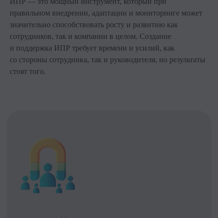
ИПР — это мощный инструмент, который при
Важное
правильном внедрении, адаптации и мониторинге может
значительно способствовать росту и развитию как
Блог
сотрудников, так и компании в целом. Создание
Стать партнёром
и поддержка ИПР требует времени и усилий, как
Стать преподавателем
со стороны сотрудника, так и руководителя, но результаты
стоят того.
Стать автором блога
Миссия и ценности
Реферальная программа
Ⓒ 2026 Онлайн-школа topcareer Помогаем
добиться высокой зарплаты вне IT