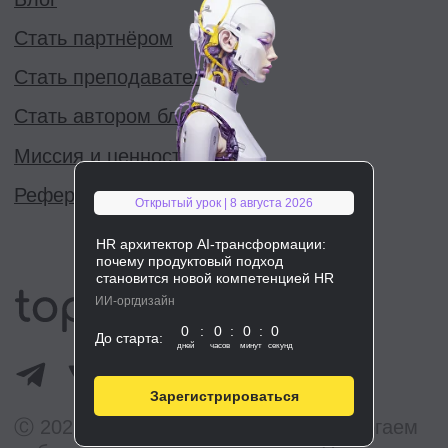
Открытый урок | 8 августа 2026
HR архитектор AI-трансформации:
почему продуктовый подход
становится новой компетенцией HR
ИИ-оргдизайн
0
:
0
:
0
:
0
До старта:
дней
часов
минут
секунд
Зарегистрироваться