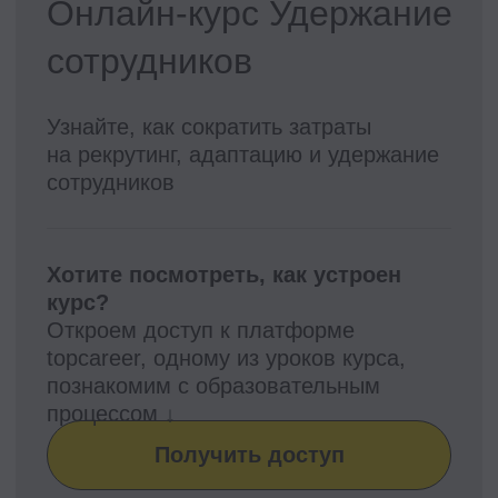
Проект реализуется при грантовой
поддержке Фонда «Сколково»
Эйчары обращают внимание
на почту соискателя. У вас
красивая или fgh12j332jb?
Подпишитесь на нашу рассылку.
Расскажем, как быстрее дорасти
до зарплаты и должности мечты
Подписаться