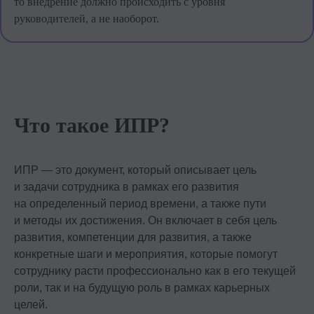
то внедрение должно происходить с уровня
Получите рекомендации от ТОПов
руководителей, а не наоборот.
рынка на наших открытых уроках.
Регистрируйтесь бесплатно →
Выбрать урок
Что такое ИПР?
ИПР — это документ, который описывает цель
и задачи сотрудника в рамках его развития
на определенный период времени, а также пути
и методы их достижения. Он включает в себя цель
развития, компетенции для развития, а также
конкретные шаги и мероприятия, которые помогут
сотруднику расти профессионально как в его текущей
роли, так и на будущую роль в рамках карьерных
целей.