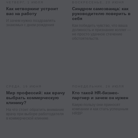
ЧЕТВЕРГ, 1 ИЮЛЯ
ВОСКРЕСЕНЬЕ, 20 ИЮНЯ
Как нетворкинг устроит
Синдром самозванца: как
вас на работу
руководителю поверить в
себя
И зачем нужно поздравлять
знакомых с днем рождения
Как победить чувство, что ваша
должность и признание коллег —
не просто удачное стечение
обстоятельств.
СРЕДА, 19 ИЮНЯ
ПОНЕДЕЛЬНИК, 26 ИЮЛЯ
Мир профессий: как врачу
Кто такой HR-бизнес-
выбрать коммерческую
партнер и зачем он нужен
клинику?
Какую пользу они приносят
компании и как стать успешным
На что стоит обратить внимание
HRBP
врачу при выборе работодателя
в коммерческой клинике.