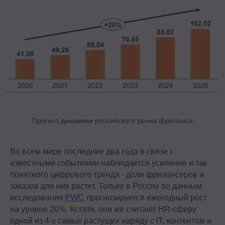
Контакты
+7 495 369 56 15
sales@top-career.ru
Реквизиты:
ООО «ТОП-карьера»
ИНН 7714459360
КПП 771401001
Прогноз динамики российского рынка фриланса
Компаниям
Во всем мире последние два года в связи с
Корпоративное обучение
известными событиями наблюдается усиление и так
понятного цифрового тренда - доля фрилансеров и
Рекрутмент для команд
заказов для них растет. Только в России по данным
Командная лицензия
исследования
PWC
прогнозируется ежегодный рост
на уровне 20%. Кстати, они же считают HR-сферу
Студентам
одной из 4-х самых растущих наряду с IT, контентом и