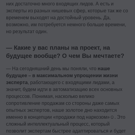
Подпишитесь на нашу рассылку.
них достаточно много входящих лидов. А есть и
Расскажем, как быстрее дорасти
эксперты из разных нишевых сфер, которые так же со
до зарплаты и должности мечты
временем выходят на достойный уровень. Да,
возможно, им потребуется немного больше времени,
Подписаться
но результат один.
— Какие у вас планы на проект, на
будущее вообще? О чем Вы мечтаете?
— На сегодняшний день мы поняли, что
наше
будущее – в максимальном упрощении жизни
эксперта
, работающего с входящими лидами, а
значит, будем идти в автоматизацию всех основных
процессов. Понимая, насколько велико
сопротивление продажам со стороны даже самых
опытных экспертов, наше золотое дно находится
именно в концепции «продажи под наркозом»☺. Это
сложный интеллектуальный процесс, который
позволит экспертам быстрее адаптироваться и будет