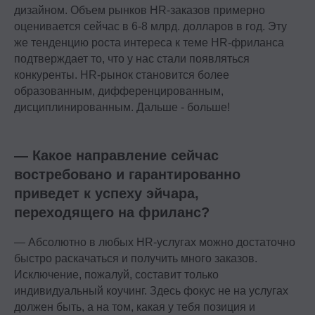
дизайном. Объем рынков HR-заказов примерно
Программы обучения
оценивается сейчас в 6-8 млрд. долларов в год. Эту
Условия кредитования
же тенденцию роста интереса к теме HR-фриланса
подтверждает то, что у нас стали появляться
Договор оферты
конкуренты. HR-рынок становится более
Политика конфиденциальности
образованным, дифференцированным,
Сведения об образовательной организации
дисциплинированным. Дальше - больше!
Важное
— Какое направление сейчас
Блог
востребовано и гарантированно
Стать партнёром
приведет к успеху эйчара,
Стать преподавателем
переходящего на фриланс?
Стать автором блога
— Абсолютно в любых HR-услугах можно достаточно
Миссия и ценности
быстро раскачаться и получить много заказов.
Реферальная программа
Исключение, пожалуй, составит только
индивидуальный коучинг. Здесь фокус не на услугах
должен быть, а на том, какая у тебя позиция и