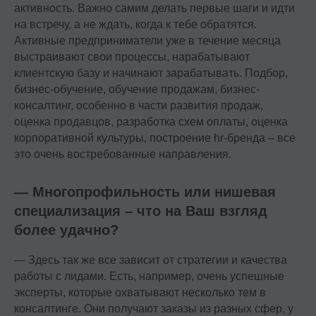
активность. Важно самим делать первые шаги и идти
на встречу, а не ждать, когда к тебе обратятся.
Активные предприниматели уже в течение месяца
выстраивают свои процессы, нарабатывают
Ⓒ 2026 Онлайн-школа topcareer Помогаем
клиентскую базу и начинают зарабатывать. Подбор,
добиться высокой зарплаты вне IT
бизнес-обучение, обучение продажам, бизнес-
консалтинг, особенно в части развития продаж,
оценка продавцов, разработка схем оплаты, оценка
корпоративной культуры, построение hr-бренда – все
это очень востребованные направления.
Проект реализуется при грантовой
поддержке Фонда «Сколково»
— Многопрофильность или нишевая
специализация – что на Ваш взгляд
более удачно?
Эйчары обращают внимание
— Здесь так же все зависит от стратегии и качества
на почту соискателя. У вас
работы с лидами. Есть, например, очень успешные
красивая или fgh12j332jb?
эксперты, которые охватывают несколько тем в
консалтинге. Они получают заказы из разных сфер, у