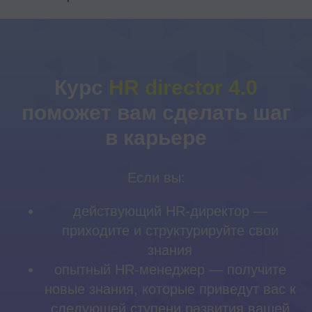
Контакты
Курс
HR director 4.0
поможет вам сделать шаг
+7 495 369 56 15
sales@top-career.ru
в карьере
Реквизиты:
ООО «ТОП-карьера»
ИНН 7714459360
Если вы:
КПП 771401001
действующий HR-директор —
Компаниям
приходите и структурируйте свои
знания
Корпоративное обучение
опытный HR-менеджер — получите
Рекрутмент для команд
новые знания, которые приведут вас к
Командная лицензия
следующей ступени развития вашей