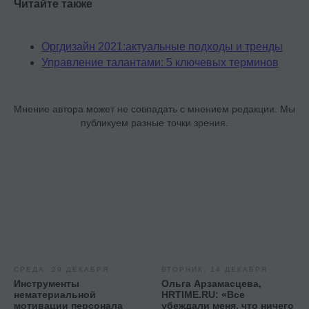
Читайте также
Оргдизайн 2021:актуальные подходы и тренды
Управление талантами: 5 ключевых терминов
Ⓒ 2026 Онлайн-школа topcareer Помогаем
Мнение автора может не совпадать с мнением редакции. Мы
добиться высокой зарплаты вне IT
публикуем разные точки зрения.
Проект реализуется при грантовой
поддержке Фонда «Сколково»
СРЕДА, 29 ДЕКАБРЯ
ВТОРНИК, 14 ДЕКАБРЯ
Эйчары обращают внимание
Инструменты
Ольга Арзамасцева,
нематериальной
HRTIME.RU: «Все
на почту соискателя. У вас
мотивации персонала
убеждали меня, что ничего