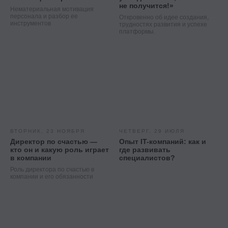
красивая или fgh12j332jb?
не получится!»
Нематериальная мотивация
персонала и разбор ее
Откровенно об идее создания,
инструментов
Подпишитесь на нашу рассылку.
трудностях развития и успехе
платформы.
Расскажем, как быстрее дорасти
до зарплаты и должности мечты
Подписаться
ВТОРНИК, 23 НОЯБРЯ
ЧЕТВЕРГ, 29 ИЮЛЯ
Директор по счастью —
Опыт IT-компаний: как и
кто он и какую роль играет
где развивать
в компании
специалистов?
Роль директора по счастью в
компании и его обязанности