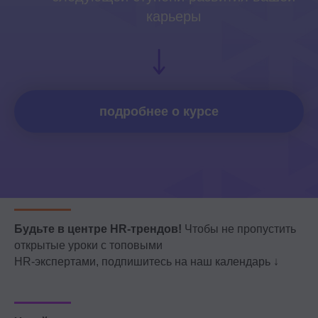
карьеры
Студентам
Программы обучения
Условия кредитования
Договор оферты
подробнее о курсе
Политика конфиденциальности
Сведения об образовательной организации
Важное
Блог
Стать партнёром
Будьте в центре HR-трендов!
Чтобы не пропустить
Стать преподавателем
открытые уроки с топовыми
HR-экспертами, подпишитесь на наш календарь ↓
Стать автором блога
Миссия и ценности
Реферальная программа