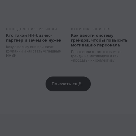
ПОНЕДЕЛЬНИК, 26 ИЮЛЯ
ВТОРНИК, 20 ИЮЛЯ
Кто такой HR-бизнес-
Как ввести систему
партнер и зачем он нужен
грейдов, чтобы повысить
мотивацию персонала
Какую пользу они приносят
компании и как стать успешным
Рассказали о том, как влияют
HRBP
грейды на мотивацию и как
«продать» их коллективу
Показать ещё...