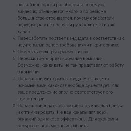
низкой конверсии разобраться, почему на
ООО «ТОП-карьера»
ИНН 7714459360
вакансию откликается много, а по резюме
КПП 771401001
большинство отсеивается, почему соискатели
подходящие у не нравятся руководителю и так
далее.
Компаниям
Переработать портрет кандидата в соответствии с
Корпоративное обучение
неучтенными ранее требованиями и критериями.
Поменять фильтры приема заявок.
Рекрутмент для команд
Пересмотреть брендирование компании.
Командная лицензия
Возможно, кандидаты не так представляют работу
в компании.
Студентам
Проанализируйте рынок труда. Не факт, что
искомый вами кандидат вообще существует. Или
Программы обучения
ваше предложение вполне соответствует его
компетенции.
Условия кредитования
Проанализировать эффективность каналов поиска
Договор оферты
и оптимизировать. Не все каналы для всех
Политика конфиденциальности
вакансий одинаково эффективны. Для экономии
Сведения об образовательной организации
ресурсов часть можно исключить.