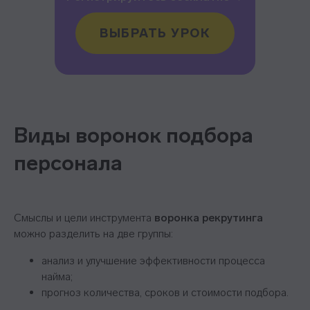
ВЫБРАТЬ УРОК
Виды воронок подбора
персонала
НЕ ТЕРЯЙТЕ
Смыслы и цели инструмента
воронка рекрутинга
КАНДИДАТОВ
можно разделить на две группы:
В ПОТОКЕ ОТКЛИКОВ
анализ и улучшение эффективности процесса
найма;
AI обрабатывает отклики и ведёт
первичную коммуникацию за вас
прогноз количества, сроков и стоимости подбора.