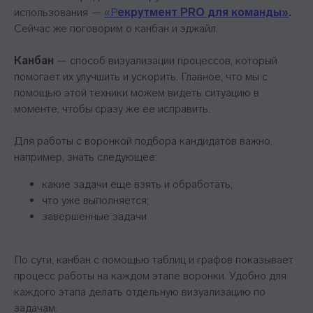
использования —
«Р
екрутмент PRO для команды»
.
Сейчас же поговорим о канбан и эджайл.
Проект реализуется при грантовой
поддержке Фонда «Сколково»
Канбан
— способ визуализации процессов, который
помогает их улучшить и ускорить. Главное, что мы с
помощью этой техники можем видеть ситуацию в
моменте, чтобы сразу же ее исправить.
Эйчары обращают внимание
Для работы с воронкой подбора кандидатов важно,
на почту соискателя. У вас
например, знать следующее:
красивая или fgh12j332jb?
какие задачи еще взять и обработать;
Подпишитесь на нашу рассылку.
что уже выполняется;
Расскажем, как быстрее дорасти
завершенные задачи
до зарплаты и должности мечты
По сути, канбан с помощью таблиц и графов показывает
Подписаться
процесс работы на каждом этапе воронки. Удобно для
каждого этапа делать отдельную визуализацию по
задачам.