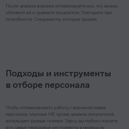
После анализа воронки оптимизируйте все, что можно,
Важное
обновите ее и сравните показатели. Повторите при
потребности. Специалисты, которые прошли
Блог
Стать партнёром
Стать преподавателем
Стать автором блога
Миссия и ценности
Реферальная программа
Подходы и инструменты
в отборе персонала
Чтобы оптимизировать работу с воронкой найма
Ⓒ 2026 Онлайн-школа topcareer Помогаем
персонала, опытные HR, кроме анализа показателей,
добиться высокой зарплаты вне IT
используют разные техники. Здесь вы глубоко изучите
все самые передовые инструменты и нюансы их