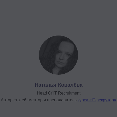
Наталья Ковалёва
Head Of IT Recruitment
Автор статей, ментор и преподаватель
курса «IT-рекрутер»