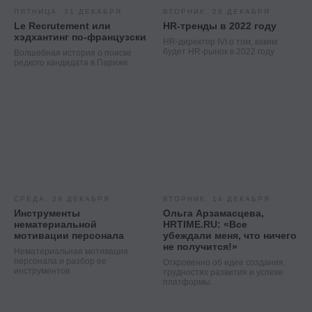
ПЯТНИЦА, 31 ДЕКАБРЯ
ВТОРНИК, 28 ДЕКАБРЯ
Le Recrutement или
HR-тренды в 2022 году
хэдхантинг по-французски
HR-директор IVI о том, каким
будет HR-рынок в 2022 году
Волшебная история о поиске
редкого кандидата в Париже
СРЕДА, 29 ДЕКАБРЯ
ВТОРНИК, 14 ДЕКАБРЯ
Инструменты
Ольга Арзамасцева,
нематериальной
HRTIME.RU: «Все
мотивации персонала
убеждали меня, что ничего
не получится!»
Нематериальная мотивация
персонала и разбор ее
Откровенно об идее создания,
инструментов
трудностях развития и успехе
платформы.