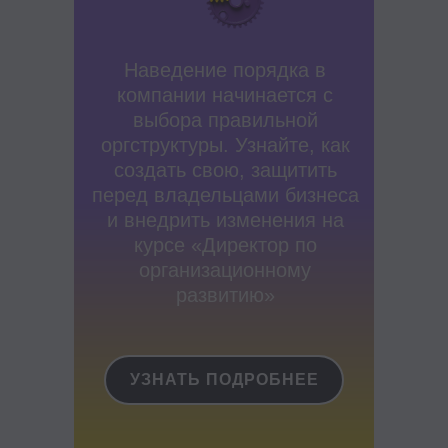
Важное
Блог
Наведение порядка в
Стать партнёром
компании начинается с
Стать преподавателем
выбора правильной
Стать автором блога
оргструктуры. Узнайте, как
Миссия и ценности
создать свою, защитить
Реферальная программа
перед владельцами бизнеса
и внедрить изменения на
курсе «Директор по
организационному
развитию»
Ⓒ 2026 Онлайн-школа topcareer Помогаем
добиться высокой зарплаты вне IT
УЗНАТЬ ПОДРОБНЕЕ