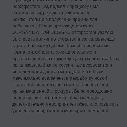
неэффективным, подход к процессу был
формальным, результат заключался
исключительно в получении премии для
работников. После прохождения курса
«ORGANIZATION DESIGN» от topcareer удалось
выстроить причинно-следственную связь между
стратегическими целями, бизнес- процессами
компании, обновить функциональную и
организационную структуру. Для руководства была
организована бизнес-сессия, где руководители
использовали данную методологию и были
максимально вовлечены в разработку новой
стратегии, актуализацию бизнес-процессов и
Контакты
организационной структуры. Было преодолено
непонимание, выстроена четкая методика,
+7 495 369 56 15
дополнительно мероприятие позволило повысить
уровень корпоративной культуры в компании.
sales@top-career.ru
Реквизиты:
ООО «ТОП-карьера»