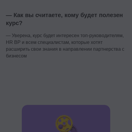
ИНН 7714459360
КПП 771401001
— Как вы считаете, кому будет полезен
курс?
Компаниям
— Уверена, курс будет интересен топ-руководителям,
Корпоративное обучение
HR BP и всем специалистам, которые хотят
Рекрутмент для команд
расширить свои знания в направлении партнерства с
Командная лицензия
бизнесом
Студентам
Программы обучения
Условия кредитования
Договор оферты
Политика конфиденциальности
Сведения об образовательной организации