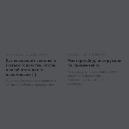
Контакты
ПЯТНИЦА, 9 ДЕКАБРЯ
СРЕДА, 30 НОЯБРЯ
Как поздравить коллег с
Мастермайнд: инструкция
+7 495 369 56 15
Новым годом так, чтобы
по применению
sales@top-career.ru
они об этом долго
Как создать поддерживающую
вспоминали ;-)
среду и эффективно
Реквизиты:
использовать потенциал
Идеи подарков и праздничных
ООО «ТОП-карьера»
команды
активностей без корпоратива
ИНН 7714459360
КПП 771401001
Компаниям
Корпоративное обучение