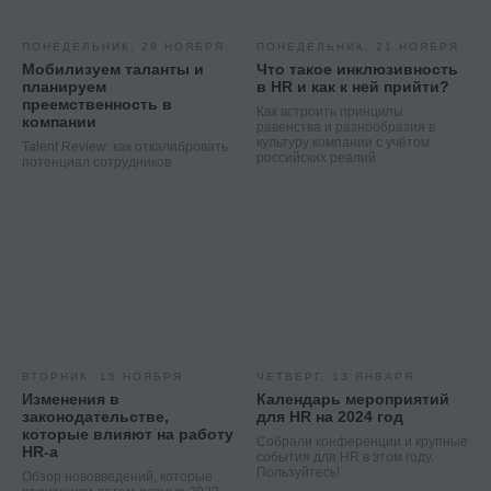
Рекрутмент для команд
Командная лицензия
ПОНЕДЕЛЬНИК, 28 НОЯБРЯ
ПОНЕДЕЛЬНИК, 21 НОЯБРЯ
Мобилизуем таланты и
Что такое инклюзивность
планируем
в HR и как к ней прийти?
Студентам
преемственность в
Как встроить принципы
компании
равенства и разнообразия в
культуру компании с учётом
Программы обучения
Talent Review: как откалибровать
российских реалий
потенциал сотрудников
Условия кредитования
Договор оферты
Политика конфиденциальности
Сведения об образовательной организации
Важное
Блог
ВТОРНИК, 15 НОЯБРЯ
ЧЕТВЕРГ, 13 ЯНВАРЯ
Изменения в
Календарь мероприятий
Стать партнёром
законодательстве,
для HR на 2024 год
которые влияют на работу
Стать преподавателем
Собрали конференции и крупные
HR-а
события для HR в этом году.
Стать автором блога
Пользуйтесь!
Обзор нововведений, которые