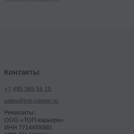
произошли летом-осенью 2022
Миссия и ценности
Реферальная программа
Ⓒ 2026 Онлайн-школа topcareer Помогаем
добиться высокой зарплаты вне IT
Проект реализуется при грантовой
поддержке Фонда «Сколково»