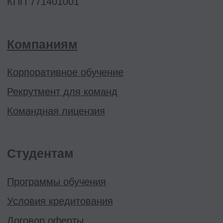
Эйчары обращают внимание
на почту соискателя. У вас
красивая или fgh12j332jb?
Подпишитесь на нашу рассылку.
Расскажем, как быстрее дорасти
до зарплаты и должности мечты
Подписаться