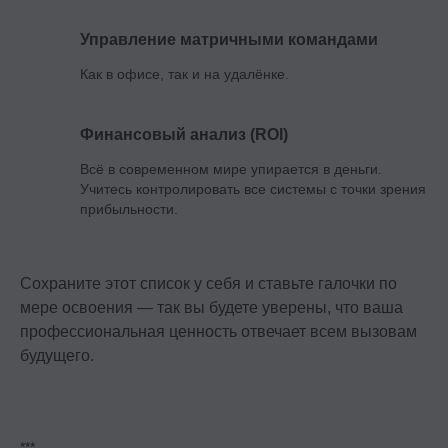
Управление матричными командами
Как в офисе, так и на удалёнке.
Проект реализуется при грантовой
поддержке Фонда «Сколково»
Финансовый анализ (ROI)
Всё в современном мире упирается в деньги.
Учитесь контролировать все системы с точки зрения
прибыльности.
Эйчары обращают внимание
на почту соискателя. У вас
красивая или fgh12j332jb?
Сохраните этот список у себя и ставьте галочки по
Подпишитесь на нашу рассылку.
мере освоения — так вы будете уверены, что ваша
Расскажем, как быстрее дорасти
профессиональная ценность отвечает всем вызовам
до зарплаты и должности мечты
будущего.
Подписаться
***