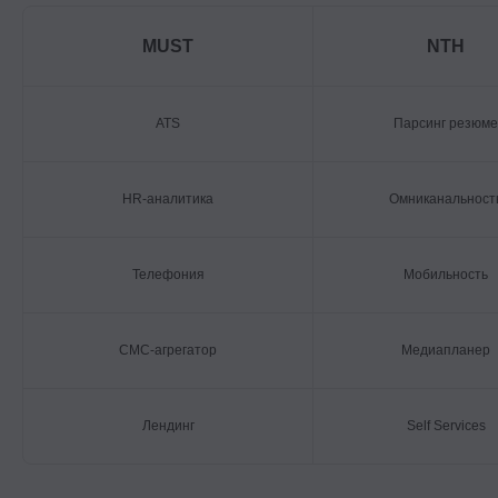
MUST
NTH
ATS
Парсинг резюме
HR-аналитика
Омниканальност
Телефония
Мобильность
СМС-агрегатор
Медиапланер
Лендинг
Self Services