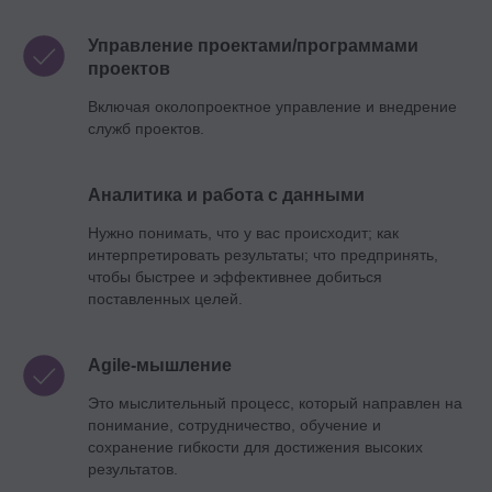
Управление проектами/программами
Важное
проектов
Блог
Включая околопроектное управление и внедрение
служб проектов.
Стать партнёром
Стать преподавателем
Стать автором блога
Аналитика и работа с данными
Миссия и ценности
Нужно понимать, что у вас происходит; как
интерпретировать результаты; что предпринять,
Реферальная программа
чтобы быстрее и эффективнее добиться
поставленных целей.
Agile-мышление
Это мыслительный процесс, который направлен на
понимание, сотрудничество, обучение и
Ⓒ 2026 Онлайн-школа topcareer Помогаем
сохранение гибкости для достижения высоких
добиться высокой зарплаты вне IT
результатов.