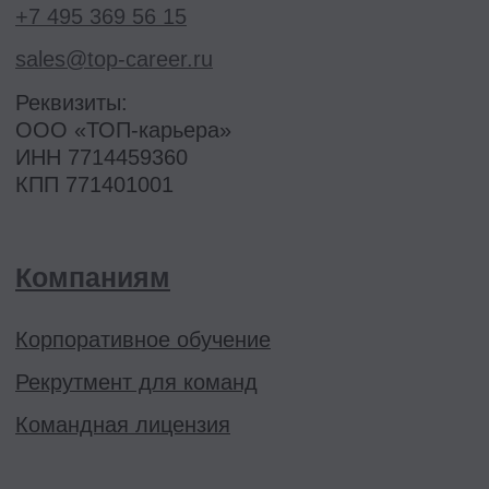
Стать преподавателем
Стать автором блога
Миссия и ценности
Реферальная программа
Ⓒ 2026 Онлайн-школа topcareer Помогаем
добиться высокой зарплаты вне IT
Проект реализуется при грантовой
поддержке Фонда «Сколково»