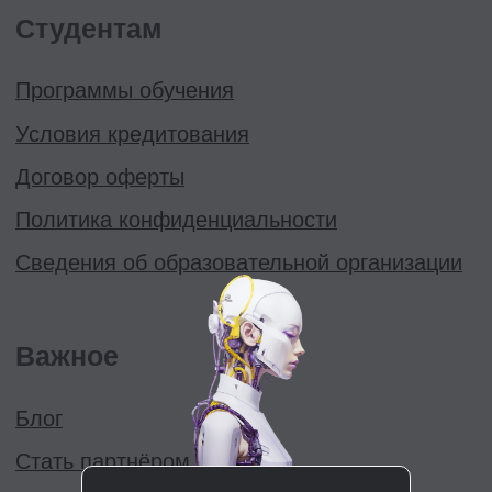
Эйчары обращают внимание
на почту соискателя. У вас
красивая или fgh12j332jb?
Подпишитесь на нашу рассылку.
Расскажем, как быстрее дорасти
до зарплаты и должности мечты
Подписаться