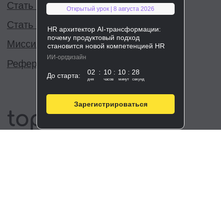
Открытый урок | 8 августа 2026
HR архитектор AI-трансформации:
почему продуктовый подход
становится новой компетенцией HR
ИИ-оргдизайн
02
:
10
:
10
:
28
До старта:
дня
часов
минут
секунд
Зарегистрироваться