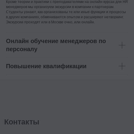
Кроме теории и практики с преподавателями на онлайн-курсах для HR
менеджеров мы организуем экскурсии в компании к партнерам.
Корпоративное обучение
Студенты узнают, как организованы те или иные функции и процессы
Рекрутмент для команд
в других компаниях, обмениваются опытом и расширяют нетворкинг.
Экскурсии проходят или в Москве очно, или онлайн.
Командная лицензия
Онлайн обучение менеджеров по
Студентам
персоналу
Программы обучения
Условия кредитования
Повышение квалификации
Договор оферты
Политика конфиденциальности
Сведения об образовательной организации
Важное
Блог
Стать партнёром