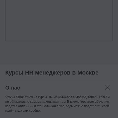
Контакты
+7 495 369 56 15
Курсы HR менеджеров в Москве
sales@top-career.ru
Реквизиты:
О нас
ООО «ТОП-карьера»
ИНН 7714459360
Чтобы записаться на курсы HR-менеджеров в Москве, теперь совсем
КПП 771401001
не обязательно самому находиться там. В школе topcareer обучение
ведется онлайн — и это большой плюс, ведь можно подстроить свой
график, как вам удобно.
Компаниям