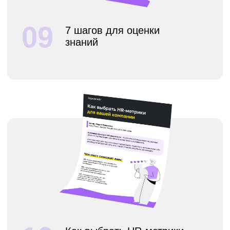
Чек-лист Как разработать
14
и внедрить программу
признания
6 шагов успешного