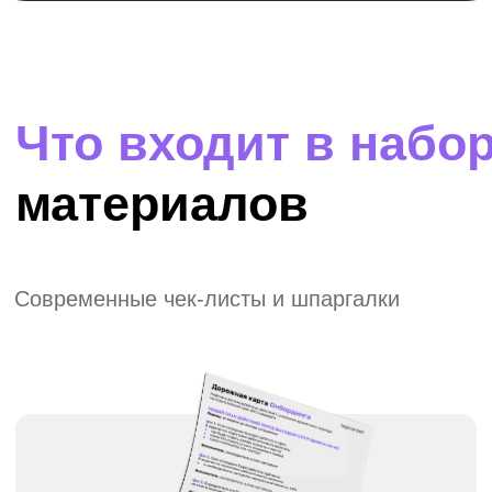
01
Дорожная карта «Как проводить
онбординг сотрудника»
02
Как писать промты ChatGPT