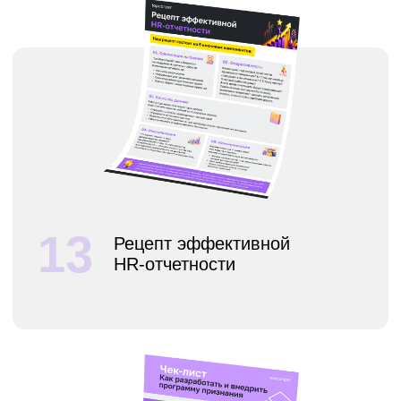
ориентацию человека
Как описывать должности
19
для грейдирования:
пример