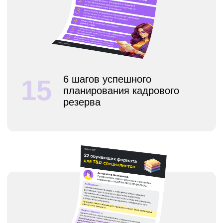
Скачать материалы бесплатно
Контакты
+7 495 369 56 15
sales@top-career.ru
Реквизиты:
ООО «ТОП-карьера»
ИНН 7714459360