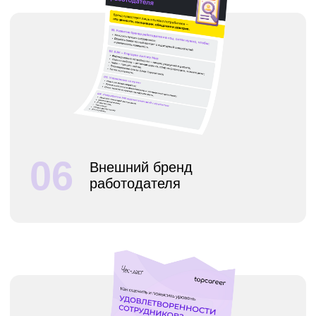
09
7 шагов для оценки
знаний
10
Как выбрать HR-метрики
для вашей компании