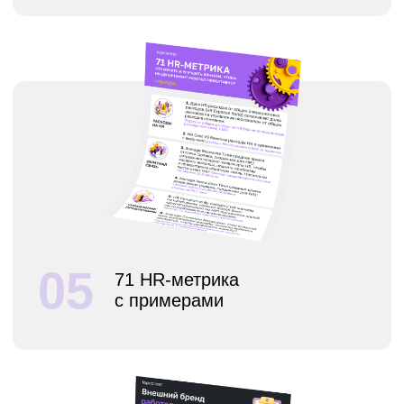
удовлетворенности
сотрудников
08
Этапы анализа рынка
зарплат