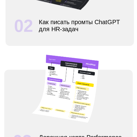
Лайфхаки и ошибки
04
построения успешной
карьеры HR
05
71 HR-метрика
с примерами