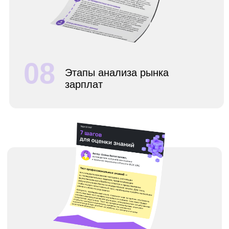
12
Чек-лист рекомендованных
элементов HR-стратегии
13
Рецепт эффективной
HR-отчетности