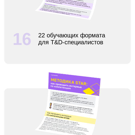
КПП 771401001
Ⓒ 2024 Онлайн-школа topcareer
Помогаем добиться высокой
зарплаты вне IT
Политика
конфиденциальности
Согласие на обработку
персональных данных
Проект реализуется при грантовой
поддержке Фонда «Сколково»