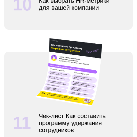
15
планирования кадрового
резерва
16
22 обучающих формата
для T&D-специалистов