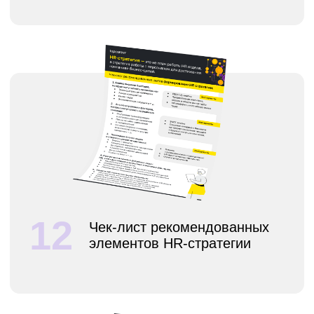
17
Методика STAR - как проводить
интервью с кандидатами
Подборка бесплатных тестов,
18
которые помогут
продиагностировать
обучаемость и карьерную