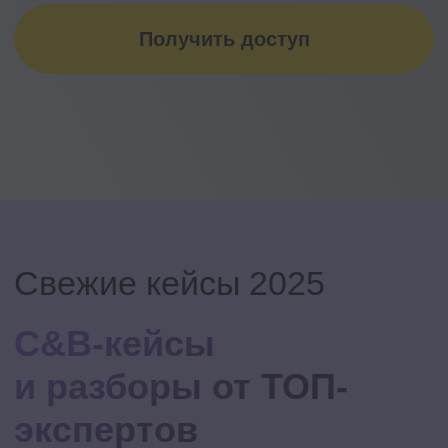
Внутри 9 свежих C&B-кейсов:
система бонусов, сбор бенчмарок,
оплата труда для гибрида,
модель Pay Mix, бюджетирование
CashFlow, оптимизация ФОТ через
оргструктуру и многое другое.
11 999 ₽
Стоимость:
Приобрести C&B-box
Мы расскажем,
как