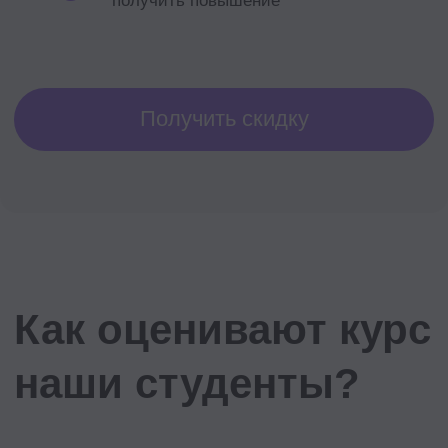
Люди не фокусируются на важных
целях
Ира
С&В-специалисты
OKR или KPI? А может, смешанная
система? Не могу определить, что
лучше для нашей компании