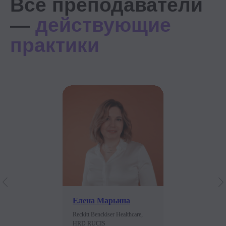
распределить нагрузку
Дополнительные воркшопы
и мастермайнды
Вы можете посетить дополнительные
встречи с экспертами, которые
не входят в основную программу курса,
по интересующим вас темам
(анонсируем заранее) и забрать ценные
советы и инструменты
Готовый пакет документов
Вам не нужно создавать с нуля
документы для оценки эффективности
работы — мы дадим вам все шаблоны
Елена Марьина
и покажем, как ими лучше пользоваться
Reckitt Benckiser Healthcare,
HRD RUCIS