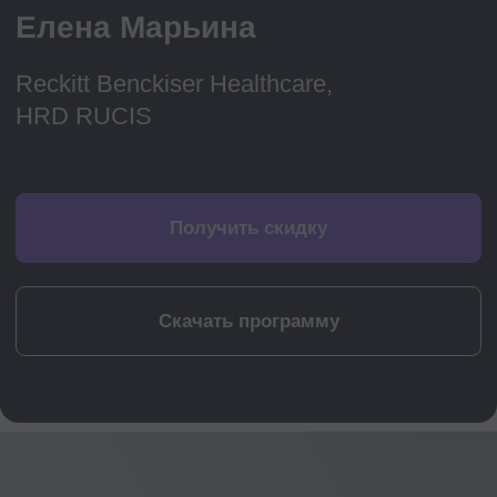
Хотите посмотреть
курс Управляем
эффективностью
персонала
Откроем доступ к платформе
topcareer, одному из уроков курса,
познакомим с образовательным
процессом.