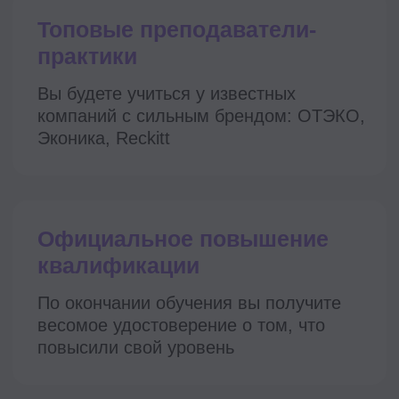
Прокачиваем
карьеру
с 2019 года
Победители на премии
RECRUITMENTS AWARDS 2024
В номинации «Лучшая
платформа для обучения в
области подбора персонала»
I