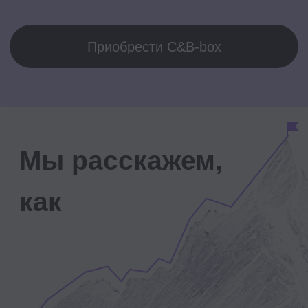
ментора
9.2/10
удовлетворенность работой куратора
9.2/10
студентов рекомендуют
77% студентов
получили удостоверение о повышении
квалификации по окончании обучения