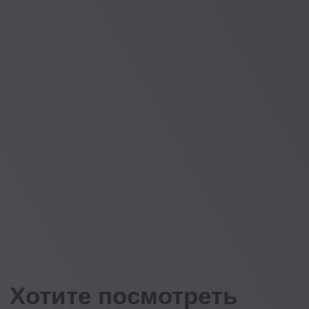
После получения доступа, с вами свяжется
наш куратор,
чтобы предоставить данные
для входа и познакомить с нашей
LMS-
платформой
Получить доступ
Свежие кейсы 2025
C&B-кейсы
и разборы от ТОП-
экспертов