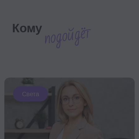
Привяжете цели компании к системе
вознаграждения и сделаете систему
прозрачной
Научитесь управлять
планированием на разных уровнях,
синхронизировать результаты и
мотивацию
Проведете анализ текущей ситуации
в компании и найдете проблемные
зоны