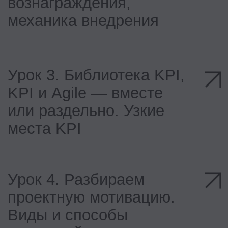
Обучение состоит из тематических
модулей. В каждом модуле —
несколько уроков, чтобы вы могли
учиться поэтапно
Записи уроков
Смотрите видеоуроки с экспертами
когда угодно: нет привязки ко
времени. Приходите на практикумы,
чтобы задавать вопросы или