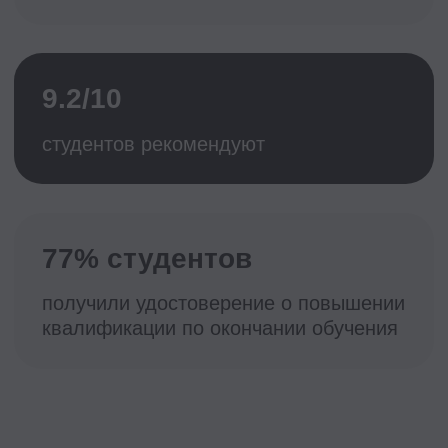
Ваш результат
Внедрите Performance Management и
сделаете его понятной частью
вашей работы
Разберете KPI и OKR, внедрите
индивидуальные и корпоративные
показатели эффективности
Сможете повлиять на
эффективность сотрудников и
приблизить компанию к достижению
целей