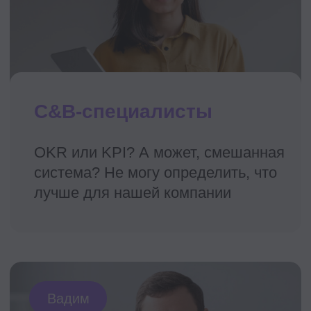
Программа
8
10
практических
дополнительных
уроков
материалов
45
академических
часов
Урок 1. Performance
management как важный
элемент системы
управления