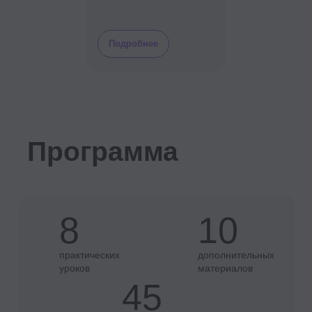
Подробнее
Как проходит
обучение
Поддержим вас на каждом этапе курса
по управлению персоналом. Возникнут
вопросы или трудности, понадобится
дополнительная консультация или
академический отпуск — поможем