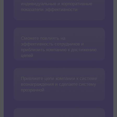
Что
в курсе
Топовые преподаватели-
практики
Вы будете учиться у известных
компаний с сильным брендом: ОТЭКО,
Эконика, Reckitt
Официальное повышение
квалификации
По окончании обучения вы получите
весомое удостоверение о том, что
повысили свой уровень