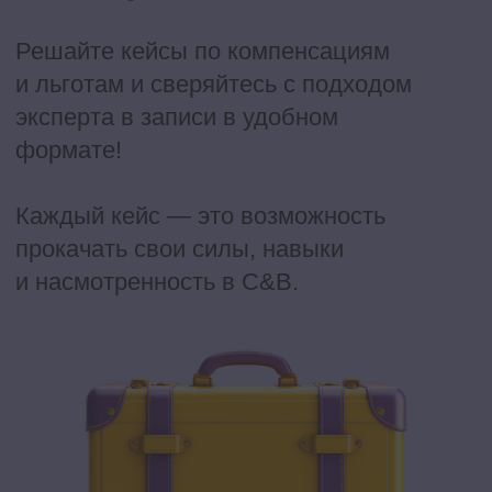
1
Провести аудит оценки системы
эффективности в вашей компании
2
Определить, что вам подходит: KPI,
OKR или комбинированная система
3
Создать модель постоянной и
проектной мотивации на базе
вашей компании
4
Синхронизировать цели компании с
системами мотивации
5
Взять на себя новую роль и
получить повышение