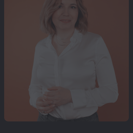
Елена Марьина
Reckitt Benckiser Healthcare,
HRD RUCIS
Получить скидку
Оставьте свои контактные данные
и получите доступ к платформе
Скачать программу