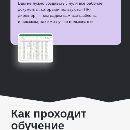
Программу может
оплатить ваш
работодатель
Ответим на все вопросы и поделимся
шаблоном убедительного письма начальству
Задать вопрос
Подтверждение трудов
Для начальства
Для резюме
Для себя
После окончания обучения hr директора вы