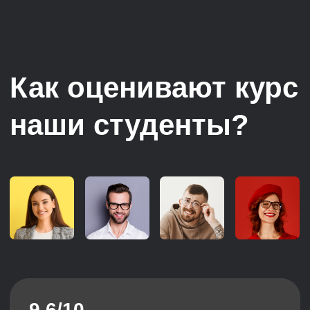
HR бизнес-партнерам
Планирую вертикальный рост до HR-
директора, хочу узнать лучшие
практики на рынке и внедрить
в компании
Олег