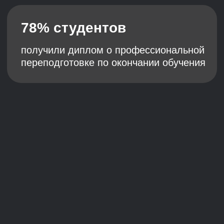
ищу комплексную программу
Ваш результат
Системные знания
Систематизируете уже полученные знания
и узнаете лучшие практики в области
управления персоналом
Довольные коллеги
Улучшите процессы в компании и тем