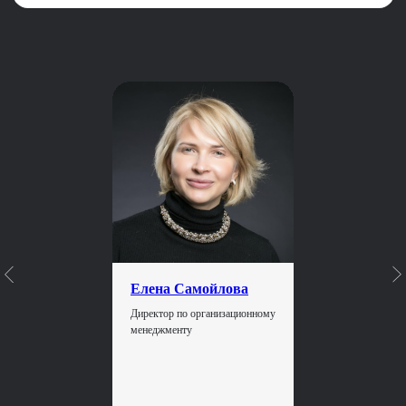
Скачать программу
Что
в курсе
Топовые
преподаватели-практики
Елена Самойлова
Вы будете учиться у известных
Директор по организационному
компаний с сильным брендом:
менеджменту
Альфа-банк, МТС, Самокат и др.
Средний HR-опыт наших