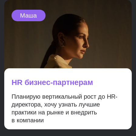
самым упростите работу себе и другим
сотрудникам
Взгляд сверху
Будете уверенно себя чувствовать
в управлении всеми HR-функциями
Стратегическое видение
Научитесь системно смотреть на бизнес
и разработаете работающую HR-
стратегию
Плавные изменения
Безболезненно для топ-менеджмента и
сотрудников внедрите нужные изменения,
укрепив роль HR
Новая зарплата
Повысите свой профессиональный
уровень и зарплату или сможете