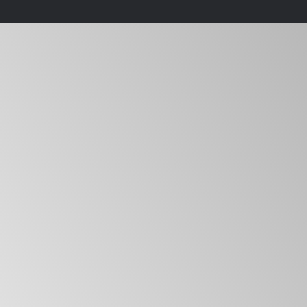
Хотите посмотреть курс
HR-директор 4.0
внутри?
Откроем доступ к платформе
topcareer, одному из уроков курса,
познакомим с образовательным
процессом.
После получения доступа, с вами свяжется
наш куратор,
чтобы предоставить данные
для входа и познакомить с нашей
платформой для обучения