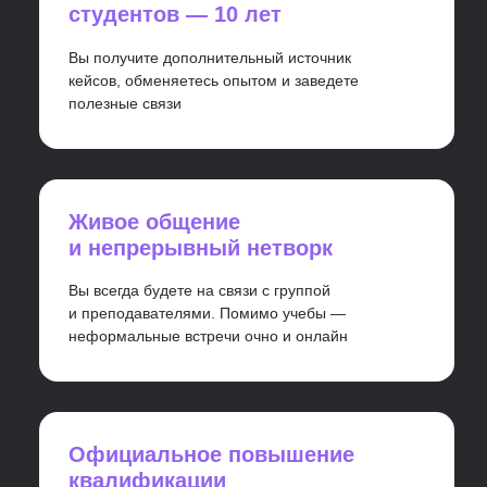
Прокачиваем
карьеру
с 2019 года
Победители на премии
RECRUITMENTS AWARDS 2024
В номинации «Лучшая
платформа для обучения в
области подбора персонала»
I
Мы резиденты Сколково