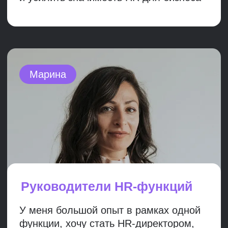
Елена Лопатова
Старший преподаватель, HR-директор в международной ИТ-
компании Onpoint
Практикующий HR-эксперт с 18-летним опытом работы
в консалтинге, in-house в российских и международных компаниях.
Сильная HR-экспертиза во внутренних трансформациях: покупка,
продажа компании (вместе с сотрудниками), переход в новое
юрлицо, создание нового подразделения. Большой опыт управления
талантами и ресурсами. Международный сертификат
по управлению персоналом HR CIPD.