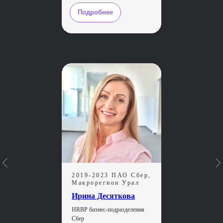
студентов — 10 лет
Подробнее
Вы получите дополнительный источник
кейсов, обменяетесь опытом и заведете
полезные связи
Живое общение
и непрерывный нетворк
Вы всегда будете на связи с группой
и преподавателями. Помимо учебы —
неформальные встречи очно и онлайн
Официальное повышение
квалификации
По окончании обучения вы получите
2019-2023 ПАО Сбер,
диплом о профессиональной
Макрорегион Урал
переподготовке
Ирина Десяткова
HRBP бизнес-подразделения
Сбер
Дополнительные вебинары