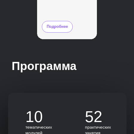
Готовый пакет документов
Вам не нужно создавать с нуля все рабочие
документы, которыми пользуются HR-
Подробнее
директор, — мы дадим вам все шаблоны
и покажем, как ими лучше пользоваться
Как проходит
обучение
Поддержим вас на каждом этапе.
Возникнут вопросы или трудности,
понадобится дополнительная