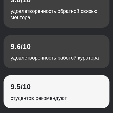
Опытным HR-директорам
Перед бизнесом стоят новые вызовы.
Хочу найти точки роста, настроить
процессы, повысить эффективность
управлениям человеческими ресурсами
и усилить значимость HR для бизнеса
Марина
Руководители HR-функций
У меня большой опыт в рамках одной
функции, хочу стать HR-директором,