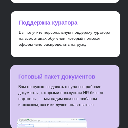
карьеру
с 2019 года
Победители на премии
RECRUITMENTS AWARDS 2024
В номинации «Лучшая
платформа для обучения в
области подбора персонала»
I
Мы резиденты Сколково
А еще у нас есть лицензия