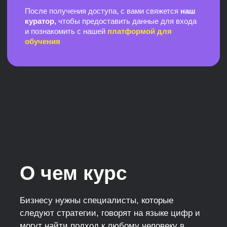
Коммуницирует
с людьми
Планирует стратегию найма
Формирует систему адаптации
Знает, как консультировать
разные отделы
Получить консультацию