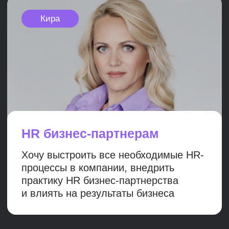
Будете уверенно себя чувствовать
в управлении всеми HR-функциями
Навыки стратег-планирования
Научитесь системно смотреть на бизнес
и быть на одной волне со стратегией
Оптимизация процессов
Предложите изменения и будете знать,
как их реализовать в интересах компании
Новая зарплата
Повысите свой профессиональный уровень
и зарплату. На текущем или новом месте