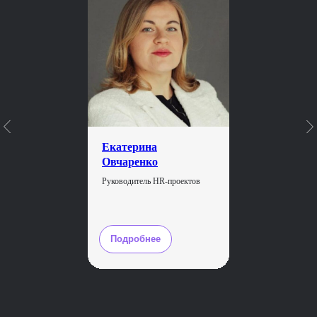
Дополнительные вебинары
и мастер-классы
Вы можете посетить дополнительные встречи
с экспертами, которые не входят в основную
программу курса, по интересующим вас темам
(анонсируем заранее) и забрать ценные советы
и инструменты
Екатерина
Овчаренко
Поддержка куратора
Руководитель HR-проектов
Вы получите персональную поддержку куратора
на всех этапах обучения, который поможет
эффективно распределить нагрузку
Подробнее
Готовый пакет документов
Вам не нужно создавать с нуля все рабочие
документы, которыми пользуются HR бизнес-
партнеры, — мы дадим вам все шаблоны