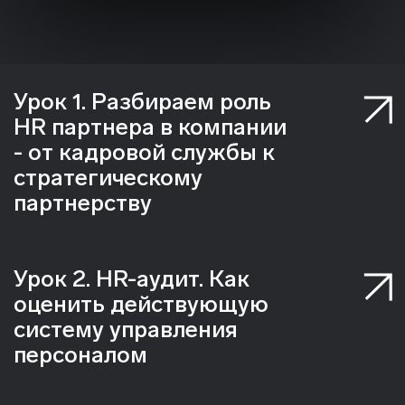
Как это — быть первым HR BP в
компании? А вторым?
Поговорим об успехах и
факапах в становлении
процессов HRBP
Разберем на цифрах, чем
HRBP полезны бизнесу и
почему Skyeng продолжает
масштабировать функцию
Услышим от команды об их
источниках вдохновения и
челленджах
Бонус: поделимся уникальным
карьерным треком из HR BP в QAA