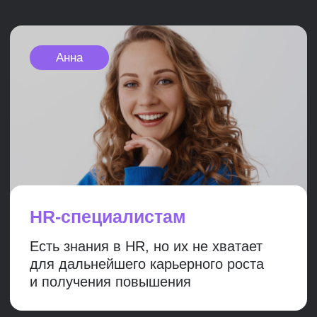
Диана Мамедова
Старший преподаватель, HR
директор, KraftHeinz
Управляю командой HR из 28
человек, отвечаю за >2000 человек
в 7 странах.
• 10+ лет в HR в крупных компаниях
Heinz, Unilever RUS
• Прошла путь от стажера
в рекрутменте до HR-директора
международных компаний (Fortune
500). В роли HR бизнес-партнера
работала с подразделениями
логистики, производства и HoReCa.
• Отвечаю за разработку
и внедрение HR стратегии. Лидирую
проекты, направленные
на улучшение ключевых HR-
показателей: текучесть,
вовлеченность, планирование