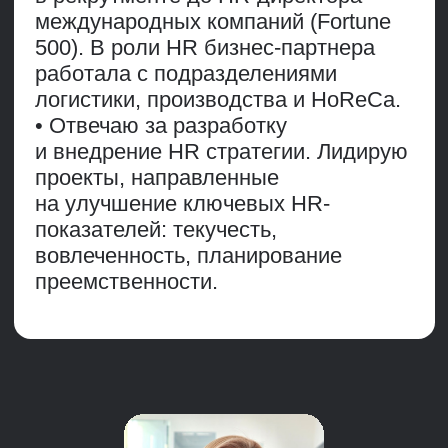
операционные метрики обучения и
развития
Скачать программу в PDF
Оценка эффективности обучения
Обучение и удержание персонала
Обучение и результативность
Обучение и карьерный рост
Обучение и вовлеченность
Какие данные нужны в каждом
случае, как будет выглядеть
исследование и его результат,
какие дополнительные параметры
Что
необходимо учесть
в курсе
Топовые
преподаватели-практики
Вы будете учиться у известных
компаний с сильным брендом: ПИК,
Росатом, Ozon и др.