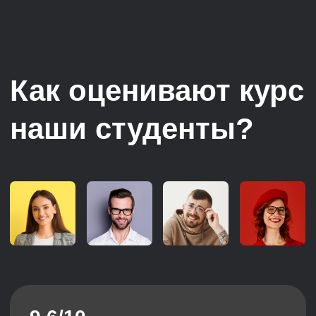
HR бизнес-партнерам
Хочу выстроить все необходимые HR-
процессы в компании, внедрить
практику HR бизнес-партнерства
и влиять на результаты бизнеса
Юра