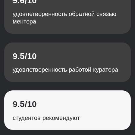
HR-руководителям
Не хочу тратить время на просто
теорию, хочу учиться у лучших
и получить комплексное HR-
образование
Анна
HR-специалистам
Есть знания в HR, но их не хватает
для дальнейшего карьерного роста
и получения повышения