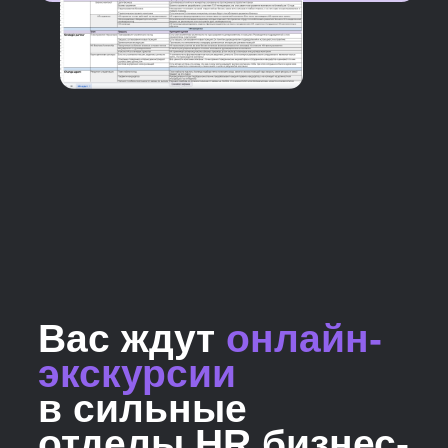
на образовательную деятельность
Sk
Место на XXIV Саммите HR-
директоров России и СНГ
В номинации «Технологическое
решение года» в премии
«Хрустальная Пирамида»
III