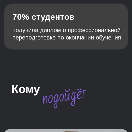
Ваш результат
Системные знания
Систематизируете свои знания и узнаете лучшие
практики в области HR бизнес-партнерства
Аналитика и вычисления
Сможете в расчет метрик, конверсий и
оценку стоимости любых HR-процессов
Ощущение профессионализма