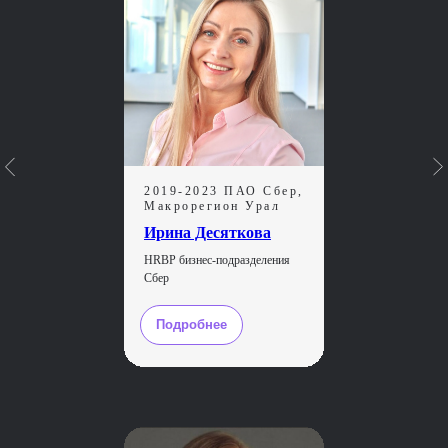
Онлайн-экскурсии к HR бизнес-
партнерам в Skyeng и Softline
Вы узнаете лучшие практики HR
BP в России, побывав на экскурсиях
в двух топовых компаниях
2019-2023 ПАО Сбер,
Средний HR-опыт наших
Макрорегион Урал
студентов — 10 лет
Ирина Десяткова
Вы получите дополнительный источник
кейсов, обменяетесь опытом и заведете
HRBP бизнес-подразделения
полезные связи
Сбер
Подробнее
Официальное повышение
квалификации
По окончании обучения вы получите
диплом о профессиональной
переподготовке