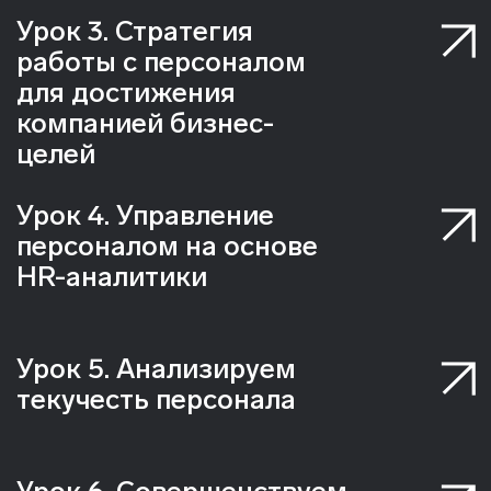
Здесь команда состоит из 12 HR BP
Как проходило становление
роли HRBP в компании
Как устроена оргструктура
управления по работе с
персоналом
Какие KPI у HRBP
Основные проекты, которые
реализует команда HRBP
Бонус: специальный участник
встречи — бизнес-руководитель
Softline
Как проходит
обучение
Поддержим вас на каждом этапе.
Возникнут вопросы или трудности,
понадобится дополнительная
консультация или академический отпуск
— поможем решить все вопросы