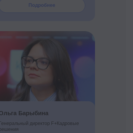
ыбина
директор F+Кадровые
одробнее