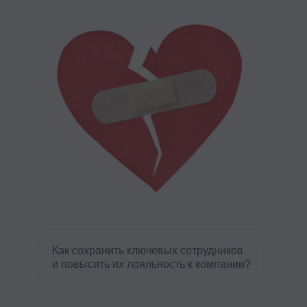
Как упр
достига
и разви
Как выс
которая
Как сохранить ключевых сотрудников
даже в 
и повысить их лояльность к компании?
Купить запись