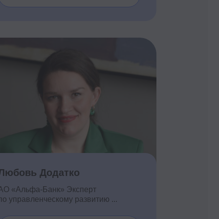
датко
нк» Эксперт
кому развитию ...
одробнее