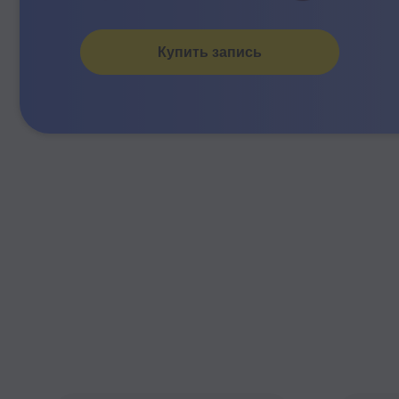
Купить запись
__
__
Благодарю, организаторов
Спасибо💜