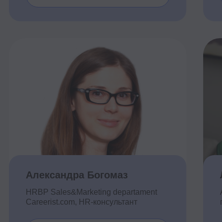
Александра Богомаз
Любовь До
HRBP Sales&Marketing departament
АО «Альфа-Ба
Careerist.com, HR-консультант
по управленчес
Подробнее
П