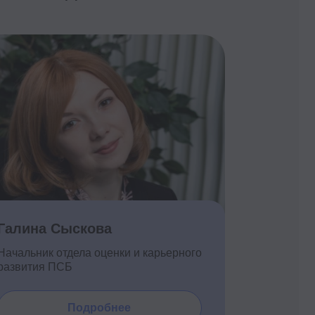
скова
ела оценки и карьерного
одробнее