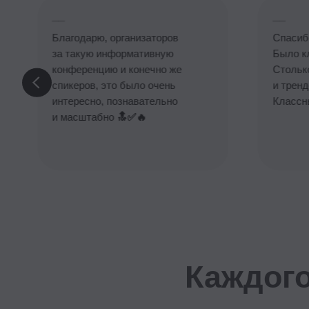
за такую информативную
Было класс
конференцию и конечно же
Столько пр
спикеров, это было очень
и трендовы
интересно, познавательно
Классный м
и масштабно
🔝✅️🔥
Каждого H
Как сохранить и развить ключевых
сотрудников в условиях высокой
текучести кадров?