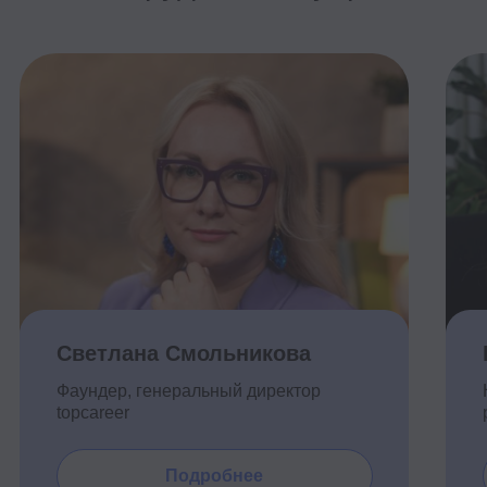
Светлана Смольникова
Галина Сы
Фаундер, генеральный директор
Начальник отд
topcareer
развития ПСБ
Подробнее
П