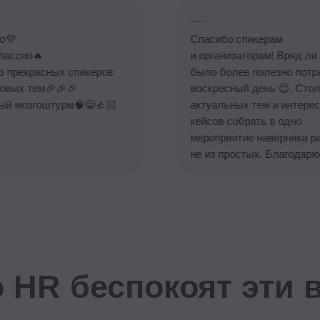
но🔥
и организаторам! Вряд ли можно
екрасных спикеров
было более полезно потратить
х тем🎉🎉🎉
воскресный день 😊. Столько
озгоштурм🧠😁👍🏻
актуальных тем и интересных
кейсов собрать в одно
мероприятие наверняка работа
не из простых. Благодарю!
R беспокоят эти вопр
Как выя
в своей
минимиз
на прив