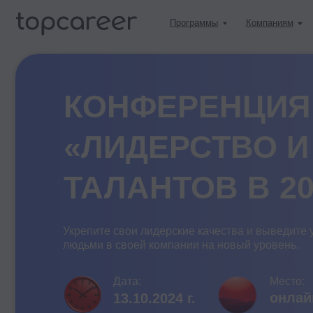
Программы
Компаниям
Учитьс
КОНФЕРЕНЦИЯ
«ЛИДЕРСТВО И 
ТАЛАНТОВ В 2025
Укрепите свои лидерские качества и выведите управл
людьми в своей компании на новый уровень.
Дата:
Место:
онлайн
13.10.2024 г.