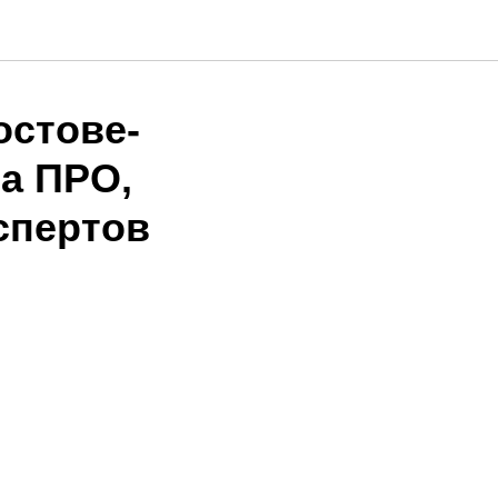
остове-
на ПРО,
спертов