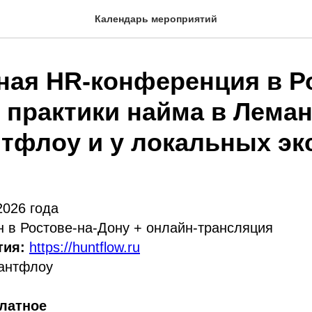
Календарь мероприятий
ная HR-конференция в Р
: практики найма в Лема
нтфлоу и у локальных эк
2026 года
 в Ростове-на-Дону + онлайн-трансляция
тия:
https://huntflow.ru
антфлоу
платное