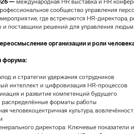
026 —
международная HR выставка и HR конфере
рофессиональное сообщество управления перс
мероприятие, где встречаются HR-директора, р
ы и поставщики решений для управления людьм
ереосмысление организации и роли человека
 форума:
лод и стратегии удержания сотрудников
ный интеллект и цифровизация HR-процессов
икация и развитие компетенций будущего
и распределённые форматы работы
ая человекоцентричная культура, вовлечённост
и
нерального директора: Ключевые показатели и