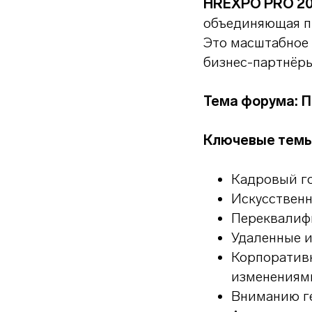
HREXPO PRO 2
объединяющая п
Это масштабное 
бизнес-партнёр
Тема форума:
П
Ключевые темы
Кадровый го
Искусствен
Переквалиф
Удаленные 
Корпоративн
изменениям
Вниманию ге