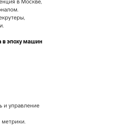
нция в Москве,
оналом.
екрутеры,
и.
 в эпоху машин
ь и управление
 метрики.