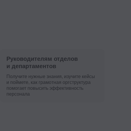
 как грамотная оргструктура
овысить эффективность
ю
»