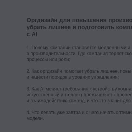
1. Почему компании становятся медленными и незаме
в производительности. Где компания теряет скорость:
процессы или роли;
2. Как оргдизайн помогает убрать лишнее, повысить п
и навести порядок в уровнях управления;
3. Как AI меняет требования к устройству компании: к
искусственный интеллект предъявляет к процессам, р
и взаимодействию команд, и что это значит для HR и б
4. Что делать уже завтра и с чего начать оптимизацию
модели.
Дата и время 
Хочу на урок!
12 сентябр