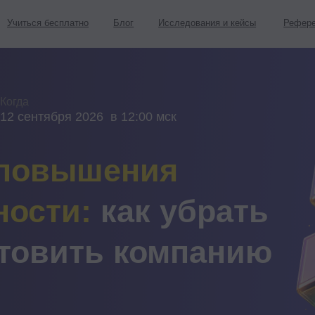
я бесплатно
Блог
Исследования и кейсы
Реферельная программа
нтября 2026 в 12:00 мск
овышения
ти:
как убрать
вить компанию