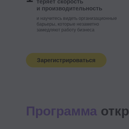
Зарегистрироваться
Программа
открыт
Оргдизайн для повышения производител
убрать лишнее и подготовить компанию
с AI