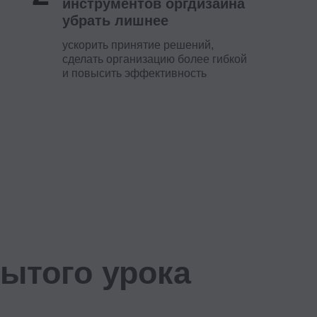
ого урока
ьности: как
 к будущему