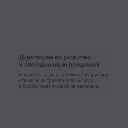
отвечающие требованиям бизнеса
и поймете,
и быстро реагирующую на изменения
помогает п
персонала
 расскажем про курс
низационному развити
тию»
вы еще больше погрузитесь в тему