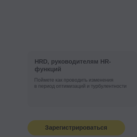
в период оптимизаций и турбулентности
Зарегистрироваться
На открытом уроке
«
Директор по орга
На курсе
«Директор по организационному разви