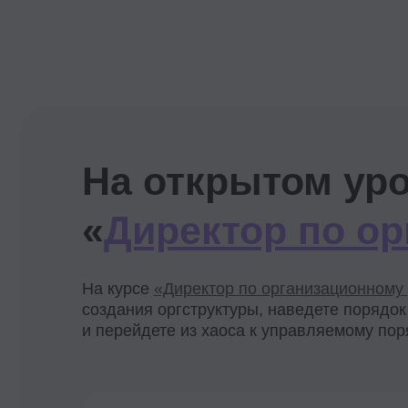
создания оргструктуры, наведете порядок в ко
и перейдете из хаоса к управляемому порядку.
Ваш результат после к
Повысите эффективность
персонала без увеличения
расходов.
Поймете, как взаимосвязаны
HR-процессы и как на них
можно комплексно влиять.