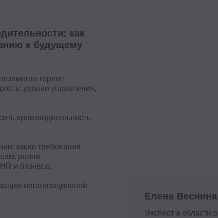
тно теряют
 уровни управления,
роизводительность
акие требования
олям
изнеса;
 организационной
Елена Веснина
Эксперт в области организационно
мотивации и управления эффекти
Подробнее об эксперте →
открытого урока
я 2026 в 12:00 мск