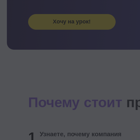
Хочу на урок!
Почему стоит
прий
1
Узнаете, почему компания
теряет скорость
и производительность
и научитесь видеть организационные
барьеры, которые незаметно
замедляют работу бизнеса