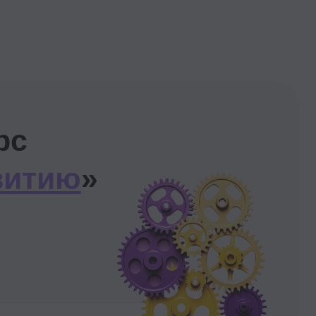
делите зоны
твенности в команде
е четко знать, нужен ли
еще.
атизируете знания
ете лучшие практики
е в области орг. дизайна