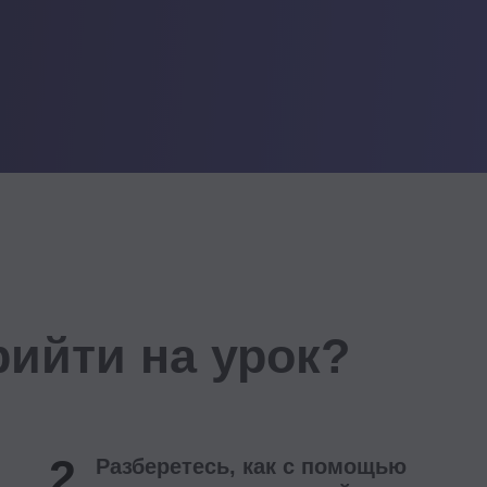
ти на урок?
2
3
Разберетесь, как с помощью
Полу
инструментов оргдизайна
комп
убрать лишнее
узнает
меняет
ускорить принятие решений,
компан
сделать организацию более гибкой
начать
и повысить эффективность