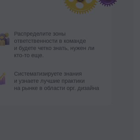
Проект реализуется при
грантовой поддержке
Фонда «Сколково»
га
рамма