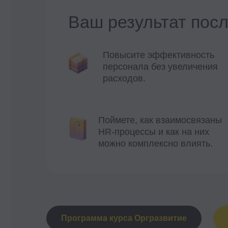
Программа курса Оргразвитие
По
Контакты
+7 495 369 56 15
sales@top-career.ru
Реквизиты:
Ⓒ 2026 Онлайн-школа topcareer
ООО «ТОП-карьера»
Помогаем добиться высокой
ИНН 7714459360
зарплаты вне IT
КПП 771401001