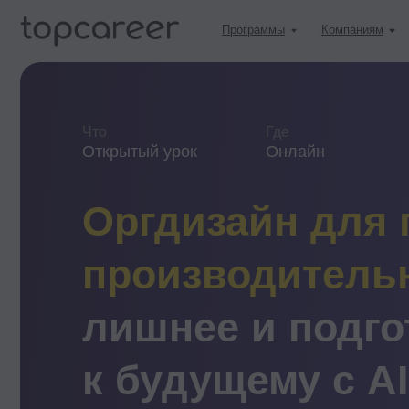
Программы
Компаниям
Учитьс
Что
Где
Когда
Открытый урок
Онлайн
12 се
Оргдизайн для п
производительнос
лишнее и подгото
к будущему с AI