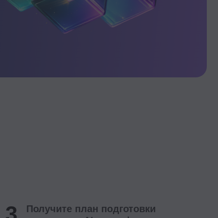
чите план подготовки
ании к AI-трансформации
е, как искусственный интеллект
 требования к устройству
ий и какие изменения можно
 внедрять уже завтра