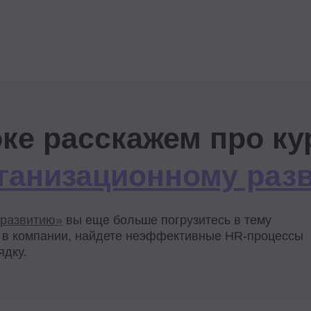
мпании, найдете неэффективные HR-процессы
урсов
Опишете текущую орг. структуру.
Распре
Найдете слабые места и учтете
ответс
их в новой версии структуры.
и будет
кто-то 
Будете знать, как провести
Систем
реорганизацию, если численность
и узна
компании увеличится. Даже в разы.
на рынк