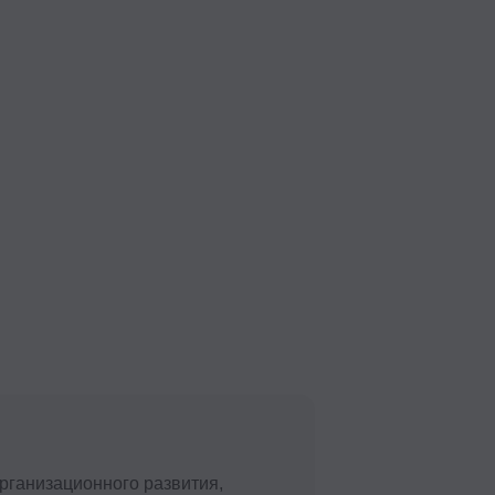
го развития,
вностью