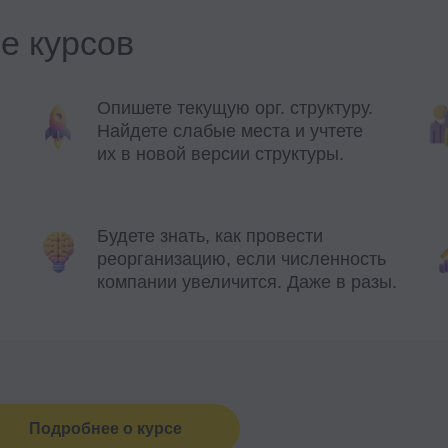
дробнее о курсе
Компаниям
Студентам
Важное
Корпоративное обучение
Блог
Программы обучения
Стать партнёром
Условия кредитования
Рекрутмент для
Стать
Договор оферты
команд
преподавателем
Политика
Командная лицензия
Стать автором бло
конфиденциальности
Миссия и ценности
Сведения об
образовательной
Реферальная прог