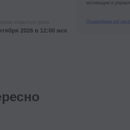
есно
Директорам по развитию
Руковод
и операционным процессам
и депар
Научитесь создавать гибкую оргструктуру,
Получите н