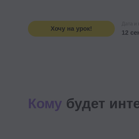
Кому
будет интер
HRD, руководителям HR-
функций
Поймете как проводить изменения