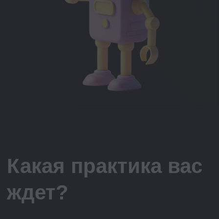
ждет?
Цифровые агенты для
рекрутмента
Разберетесь какие задачи могут
выполнять цифровые агенты и
научитесь подбирать подходящие
сценарии их применения под разные
типы задач
Оценка эффективности внедрения
использования ИИ при
составлении рекрутингового