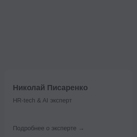
Реквизиты:
ООО «ТОП-карьера»
ИНН 7714459360
КПП 771401001
Компаниям
Корпоративное обучение
Рекрутмент для команд
Командная лицензия
Студентам
Программы обучения
Условия кредитования
Договор оферты
Политика конфиденциальности
Сведения об образовательной организации