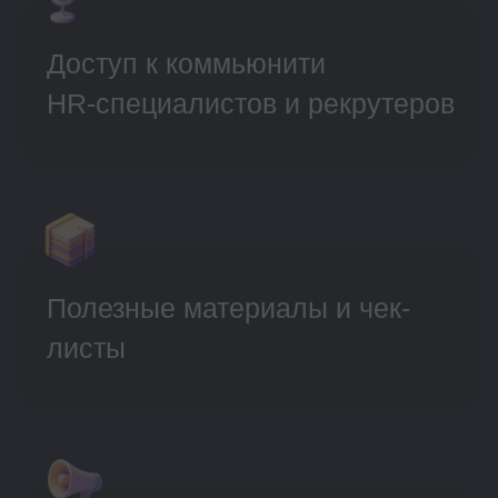
Телеграм-чат
После регистрации мы приглашаем вас
в телеграм-чат, где вы сможете
обмениваться опытом со своими
коллегами «по цеху».
Решение заданий
Каждый день в личном кабинете
на платформе будут открываться
задания, под которыми вы будете
давать свои ответы.
Проверка ответов
Ваши ответы проверят наши эксперты
и проведут анализ типичных ошибок.