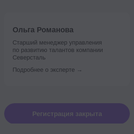
Проект реализуется при грантовой
поддержке Фонда «Сколково»
Эйчары обращают внимание
на почту соискателя. У вас
красивая или fgh12j332jb?
Подпишитесь на нашу рассылку.
Расскажем, как быстрее дорасти
до зарплаты и должности мечты
Подписаться