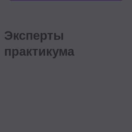
Если я не успеваю
прислать ответ на
задание, есть ли смысл
приходить на прямой
эфир?
Контакты
+7 495 369 56 15
sales@top-career.ru