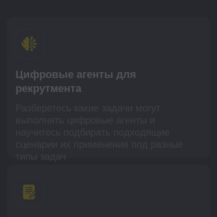
отчёта
Научитесь анализировать, насколько
внедрение ИИ действительно
улучшает процесс найма и освоите
подходы к формированию отчетов об
эффективности.
Что вы получите от
практикума?
2 кейса для отработки
цифровые агенты для рекрутмента и
оценка эффективности внедрения