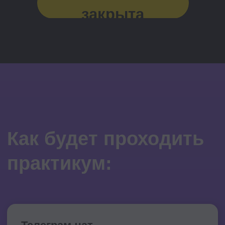
Программа
практикума
23 июня
в 10:00
открывается доступ к 1-му заданию и
вы решаете его на платформе
24 июня
в 10:00