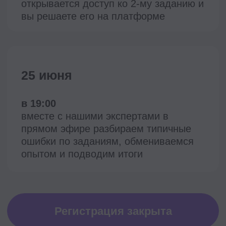
Могу ли я не выполнять
все задания, а только
те, которые мне
интересны?
Получу ли
я индивидуальную
обратную связь на свой
ответ?
Где будут задания
и куда высылать ответ?
Будет ли запись эфира
с разбором?