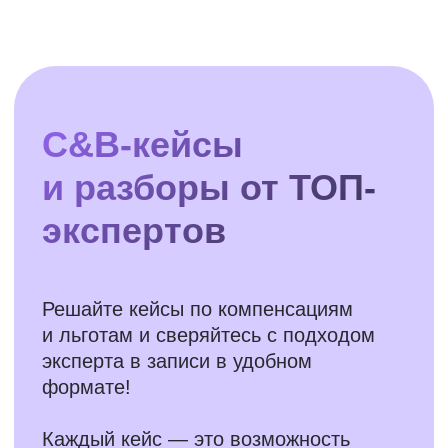
система бонусов, сбор бенчмарок,
оплата труда для гибрида, модель
Pay Mix, бюджетирование CashFlow,
оптимизация ФОТ через
оргструктуру и многое другое.
11 999 ₽
Стоимость:
Приобрести C&B-box
Case-box