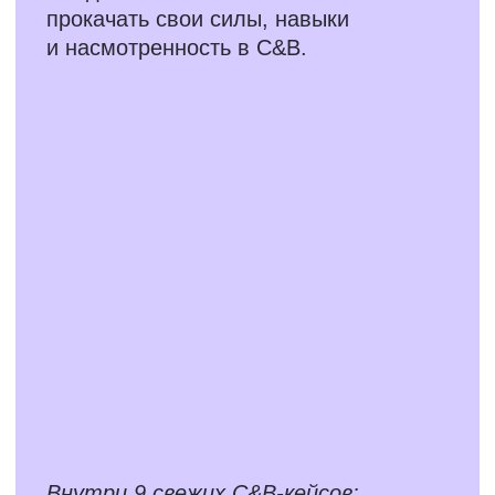
Реальные HR-задачи
и разборы от
экспертов
Решайте настоящие кейсы по найму,
мотивации, вознаграждению
и командной работе — как в жизни!
Каждая задача — это возможность
попробовать свои силы, а потом
сравнить свой подход
с профессиональным разбором.