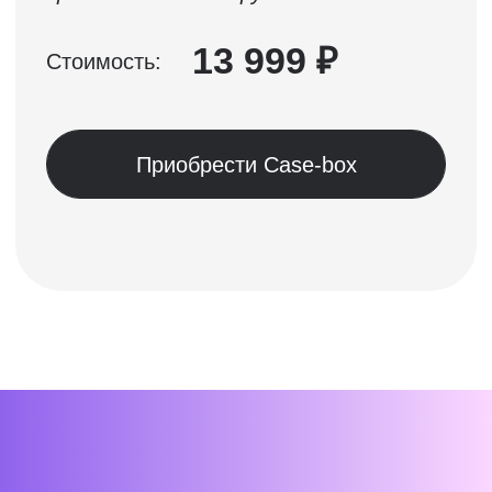
Условия кредитования
Договор оферты
Политика конфиденциальности
Сведения об образовательной организации
Важное
Блог
Стать партнёром
Стать преподавателем
Стать автором блога
Миссия и ценности
Реферальная программа