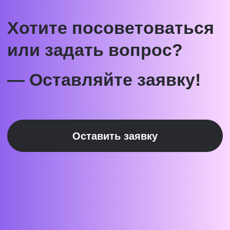
Ⓒ 2026 Онлайн-школа topcareer Помогаем
добиться высокой зарплаты вне IT
Проект реализуется при грантовой
поддержке Фонда «Сколково»
Эйчары обращают внимание
на почту соискателя. У вас
красивая или fgh12j332jb?
Подпишитесь на нашу рассылку.
Расскажем, как быстрее дорасти
до зарплаты и должности мечты