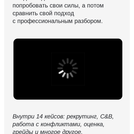
Контакты
+7 495 369 56 15
sales@top-career.ru
Реквизиты:
ООО «ТОП-карьера»
ИНН 7714459360
КПП 771401001
Компаниям
Корпоративное обучение
Рекрутмент для команд
Командная лицензия
Студентам
Программы обучения