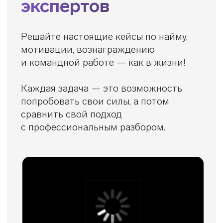
Контакты
+7 495 369 56 15
sales@top-career.ru
Реквизиты:
ООО «ТОП-карьера»
ИНН 7714459360
КПП 771401001