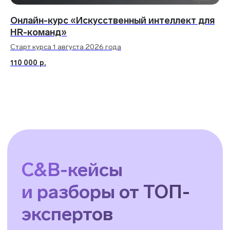
Онлайн-курс «Искусственный интеллект для
HR-команд»
Старт курса 1 августа 2026 года
110 000
р.
Внутри 9 свежих C&B-кейсов: система
бонусов, сбор бенчмарок, оплата труда
для гибрида, модель Pay Mix,
бюджетирование CashFlow,
оптимизация ФОТ через оргструктуру
и многое другое.
11 999 ₽
Стоимость: