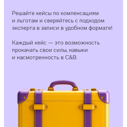
Приобрести C&B-box
Case-box
Реальные HR-задачи
и разборы от
экспертов
Решайте настоящие кейсы по найму,
мотивации, вознаграждению
и командной работе — как в жизни!
Каждая задача — это возможность