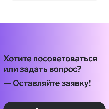
Блог
Стать партнёром
Стать преподавателем
Стать автором блога
Миссия и ценности
Реферальная программа
Ⓒ 2026 Онлайн-школа topcareer Помогаем
добиться высокой зарплаты вне IT
Проект реализуется при грантовой