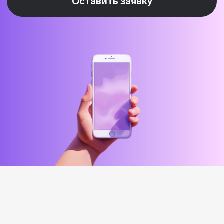
поддержке Фонда «Сколково»
Эйчары обращают внимание
на почту соискателя. У вас
красивая или fgh12j332jb?
Подпишитесь на нашу рассылку.
Расскажем, как быстрее дорасти
до зарплаты и должности мечты
Подписаться