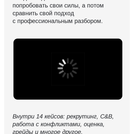
Контакты
+7 495 369 56 15
sales@top-career.ru
Реквизиты:
ООО «ТОП-карьера»
ИНН 7714459360
КПП 771401001
Компаниям
Корпоративное обучение
Рекрутмент для команд
Командная лицензия
Студентам
Программы обучения