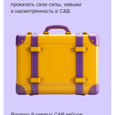
Реальные HR-задачи
и разборы от
экспертов
Решайте настоящие кейсы по найму,
мотивации, вознаграждению
и командной работе — как в жизни!
Каждая задача — это возможность
попробовать свои силы, а потом
сравнить свой подход
с профессиональным разбором.