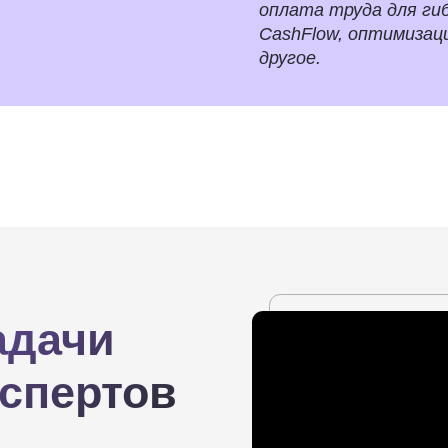
ачи
пертов
зни!
свои силы,
ьным
Внутри 14 кейсов: рекрутинг, C&B
оценка, грейды и многое другое.