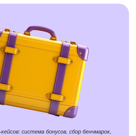
ема бонусов, сбор бенчмарок,
ь Pay Mix, бюджетирование
з оргструктуру и многое