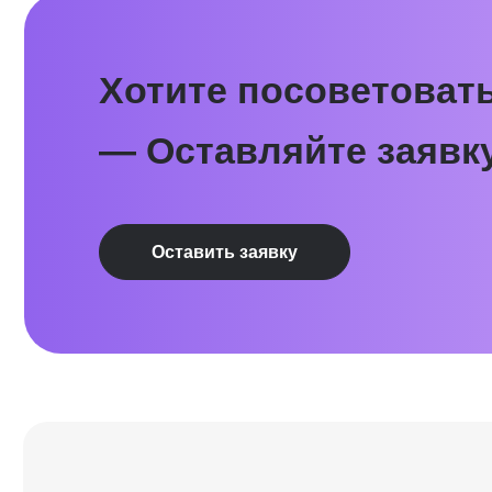
Контакты
+7 495 369 56 15
sales@top-career.ru
Реквизиты:
Ⓒ 2026 Онлайн-школа topcareer
ООО «ТОП-карьера»
Помогаем добиться высокой
ИНН 7714459360
зарплаты вне IT
КПП 771401001
Эйчары 