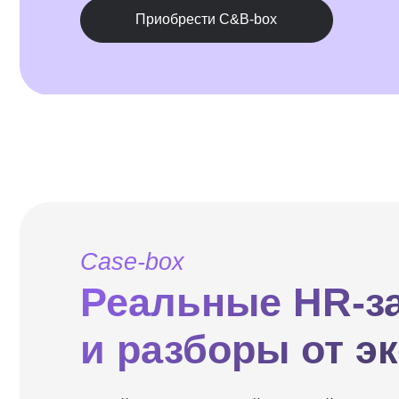
Case-box
Реальные HR-зад
и разборы от экс
Решайте настоящие кейсы по найму, мотивации,
вознаграждению и командной работе — как в жи
Каждая задача — это возможность попробовать 
а потом сравнить свой подход с профессионал
разбором.
13 999 ₽
Стоимость:
Приобрести Case-box