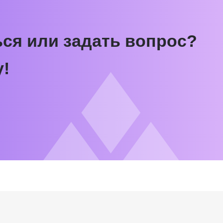
Компаниям
Студентам
Важное
Корпоративное обучение
Блог
Программы обучения
Стать партнёром
Условия кредитования
Рекрутмент для
Стать
Договор оферты
команд
преподавателем
Политика
Командная лицензия
Стать автором бло
конфиденциальности
Миссия и ценности
Сведения об
образовательной
Реферальная прог
организации
обращают внимание на почту соискателя.