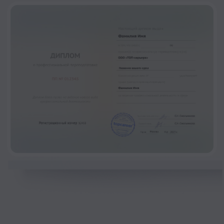
бесплатно
онлайн
Зарегистрироваться
Узнать подробнее →
12 сентября в 12:00 мск
Оргдизайн для
повышения
производительности: как
убрать лишнее
и подготовить компанию