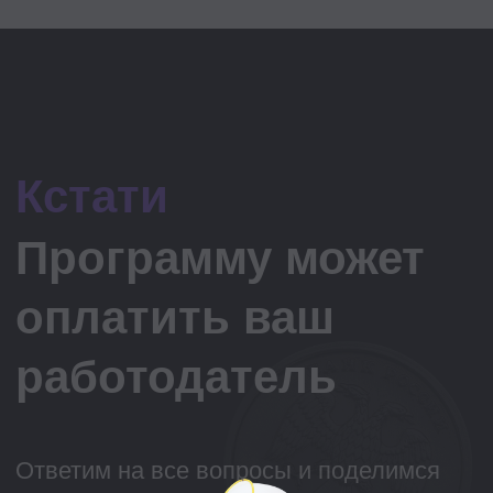
к будущему с AI
1. Почему компании становятся
медленными и незаметно теряют
в производительности. Где компания
теряет скорость: уровни управления,
процессы или роли;
2. Как оргдизайн помогает убрать
лишнее, повысить производительность
и навести порядок в уровнях
управления;
3. Как AI меняет требования
к устройству компании: какие
требования искусственный интеллект
предъявляет к процессам, ролям
и взаимодействию команд, и что это
значит для HR и бизнеса;
4. Что делать уже завтра и с чего
начать оптимизацию организационной
модели.
Елена Веснина, эксперт
в области
организационного