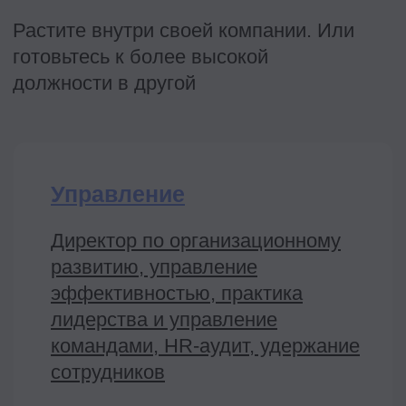
HR-аналитика, IT
Построение аналитика
и автоматизации процессов,
искусственный интеллект
для работы
4 курса
HR
HRD, HR BP, оценка персонала,
рекрутмент, бренд, HR-
консультант, управление
талантами
11 курсов