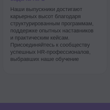
Кстати
Программу может
оплатить ваш
работодатель