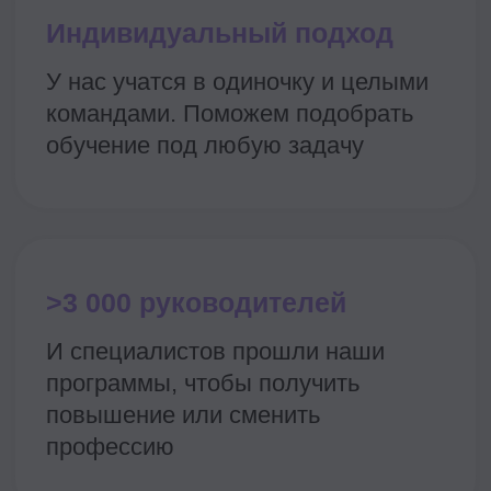
Светлана
Максим
Грайхе
Политов
Директор
Эксперт в
по компенсациям
развитии бренда
и льготам в Альфа-
работодателя и IT-
Банк
бренда, Dodo, Ex-
Lamoda