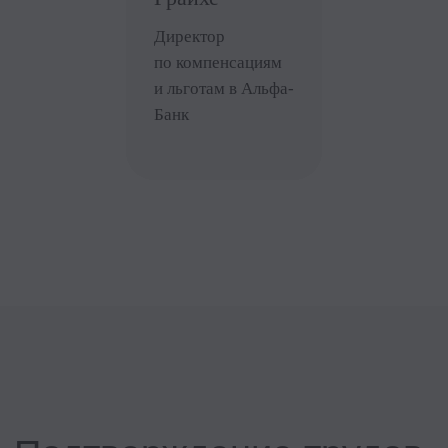
бесплатно
онлайн
Зарегистрироваться
Узнать подробнее →
22 августа в 12:00 мск
C&B нового поколения:
что должен уметь
специалист, которого
ценит бизнес
1. Перестанете воспринимать C&B как