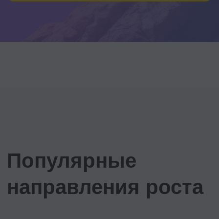
направления роста
Растите внутри своей компании. Или
готовьтесь к более высокой
должности в другой
Управление
Директор по организационному
развитию, управление
эффективностью, практика
лидерства и управление
командами, HR-аудит, удержание
сотрудников
5 курсов