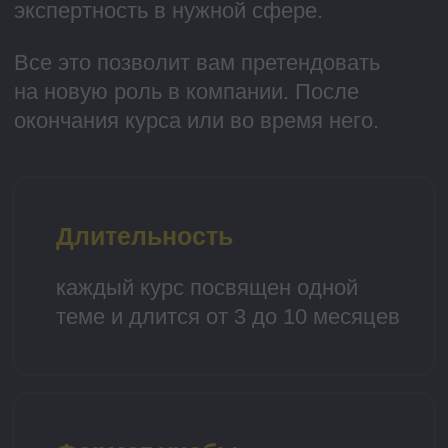
>3 000 руководителей
И специалистов прошли наши
программы, чтобы получить
повышение или сменить
профессию
Топ-преподаватели
Только практики и только
из лучших компаний. Мы работаем
с теми, кто уже добился много
и готов помогать другим
Ваше повышение — наша
задача № 1