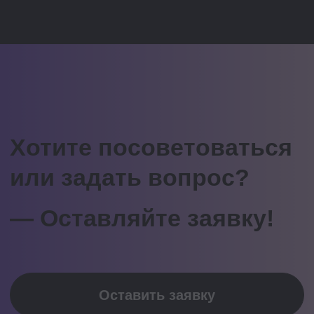
Победители на премии
RECRUITMENTS AWARDS 2024
В номинации «Лучшая
платформа для обучения
в области подбора персонала»
I
Мы резиденты Сколково
А еще у нас есть лицензия
на образовательную деятельность