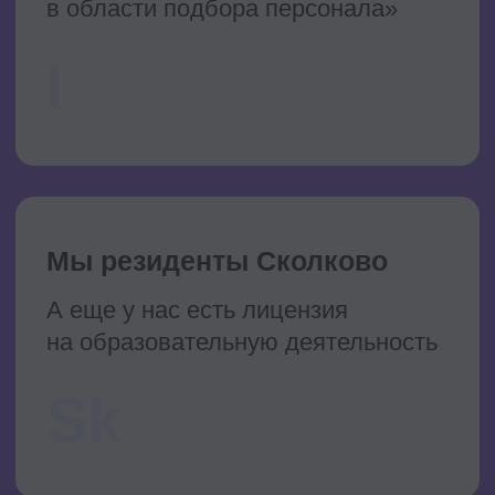
Выбираете подходящую программу?
Сходите на бесплатный урок
от экспертов topcareer и узнайте, куда
вам лучше развиваться.
8 августа в 12:00 мск
HR архитектор AI-
трансформации: почему
продуктовый подход
становится новой
компетенцией HR
1. Почему AI-трансформация — это уже
не ИТ, а задача HR и бизнеса. Как
меняется роль HR в компаниях,