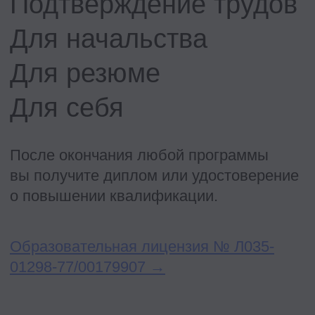
функцию расчета компенсаций
и увидите, почему сегодня C&B
становится стратегическим партнером
бизнеса.
2. Получите практические подходы
к работе с ФОТ и Total Rewards
и поймете, как использовать данные
и аналитику для принятия решений,
которые ценит руководство.
3. Разберетесь, где AI-инструменты
приносят пользу
и увидите, почему сегодня C&B
становится стратегическим партнером
бизнеса
Андрей Кириллов,
12
лет+
в стратегическом
консалтинге и HR C&B (ex-
KPMG, Luxoft, DXC),
сейчас IT_ONE