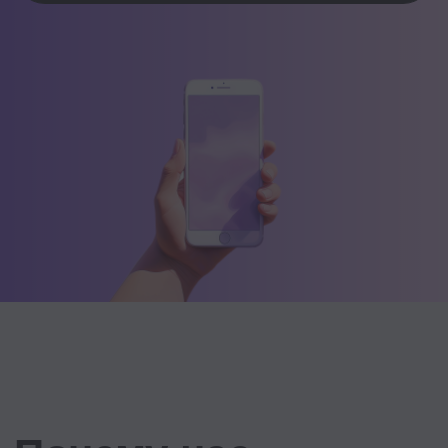
Sk
Место на XXIV Саммите HR-
директоров России и СНГ
В номинации «Технологическое
решение года» в премии
«Хрустальная Пирамида»
III