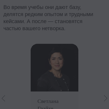
директорами? Что меняется
в мышлении, ответственности
и ожиданиях бизнеса.
2. Что начинает определять успех HR-
директора? Как перестроить HR-
функцию, занять свое место в ТОП-
команде и говорить с бизнесом
на равных.
3. Реальный опыт. Какие решения
помогли пройти этот путь
и реализовать сдвиговые для бизнеса
проекты
Полина Глинка, HR-
директор ITMS (ex-
British American
Tobacco)