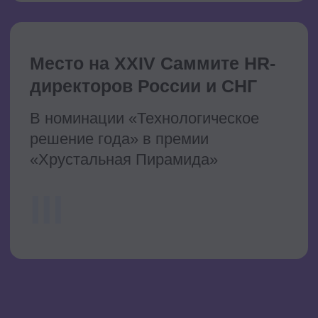
внедряющих AI.
2. Что такое продуктовый подход в HR
и как выбирать AI-проекты, которые
действительно принесут ценность
бизнесу.
3. Как HR проектирует новую
организационную модель, где
сотрудники, AI и технологии работают
как единая система.
Ольга Доровский,
эксперт по AI-
трансформации HR и
внутренних процессов,
Директор по развитию
HRTech и AI
бесплатно
онлайн