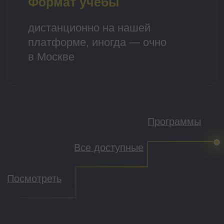
Наши выпускники достигают
карьерных высот благодаря
структурированным программам,
поддержке опытных наставников
и практическим кейсам.
Присоединяйтесь к сообществу
успешных HR-профессионалов,
выбравших наше обучение
Прокачиваем
карьеру
с 2019 года