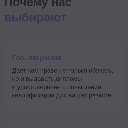
Преподаватели
это
HR-лидеры
из топ-компаний
России и мира
Во время учебы они дают базу,
делятся редким опытом и трудными
кейсами. А после — становятся
частью вашего нетворка.