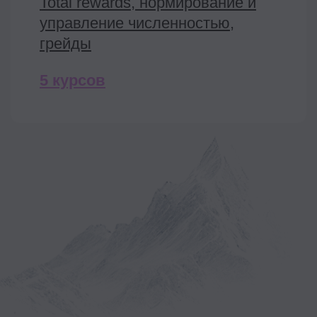
У нас обучаются
HRы и целые
HR-отделы