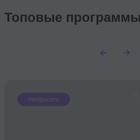
экспертность в нужной сфере.
Все это позволит вам претендовать
на новую роль в компании. После
окончания курса или во время него.
Длительность
каждый курс посвящен одной
теме и длится от 3 до 10 месяцев
Формат учебы
дистанционно на нашей
платформе, иногда — очно
в Москве